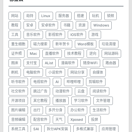
网站
劫持
Linux
服务器
搭建
玩机
锁频
教程
安卓
安卓软件
书籍
资源
Windows
工具
音乐软件
影视软件
IOS软件
游戏
重生细胞
磁力搜索
新年贺卡
Word模板
垃圾清理
证件照
Mac
直播软件
技术教程
逆向
网站源码
图床
支付宝
AList
漫画软件
随身WiFi
路由器
刷机
电脑软件
小说软件
网站分享
自媒体
听书软件
电视软件
AI
哔哩哔哩
剪辑软件
社交软件
跳过广告
动漫软件
云盘
阅读软件
开源项目
其它教程
播放器
学习软件
文件管理
图片编辑
出行
多开分身
办公软件
生活软件
音频编辑
配音软件
天气
Xposed
投屏
系统工具
SAI
拆分APK安装
多格式兼容
应用管理