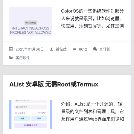
ColorOS的一些系统软件对部分
人来说就是累赘，比如浏览器、
快应用、乐划锁屏等，尤其是浏
览器，经常被自动设置成默认浏
览器，停用解千愁，又或者是自
带的软件安装器，部分软件不让
2025年01月06日
拾帖蛙
8612
0 评论
装，停用后就可以启用...
实用软件
AList 安卓版 无需Root或Termux
介绍：AList 是一个开源的、轻
量级的文件列表和管理工具，它
允许用户通过Web界面来浏览和
管理服务器或各种网盘上的文
件。它由Xhofe开发并维护，通