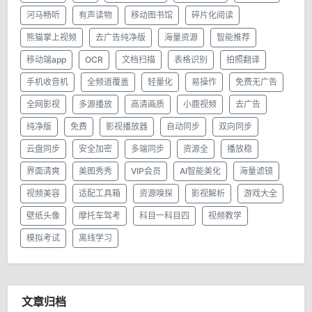
河马畅听
有声读物
移动图书馆
碎片化阅读
熊猫掌上视频
去广告纯净版
海量资源
智能推荐
移动端app
OCR
文档扫描
表格识别
拍照翻译
手机收音机
全频道覆盖
轻量化
易操作
免费无广告
全网影视
多源播放
高清画质
小鹿视频
去广告
纯净版
免费
影视播放器
自动同步
双向同步
云盘同步
安全加密
多端同步
资源全
播放稳
界面清爽
美图秀秀
VIP会员
AI智能美化
海量滤镜
视频美容
适配工具箱
资源嗅探
影视解析
游戏大全
壁纸头像
摩托车驾考
科目一科目四
视频教学
模拟考试
离线学习
文章归档