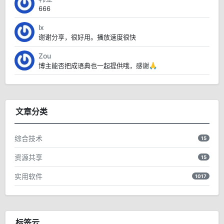
666
lx
谢谢分享，很好用。播放速度很快
Zou
博主能否把成语典也一起提供哦，感谢🙏
文章分类
综合技术
15
资源共享
15
实用软件
1017
标签云