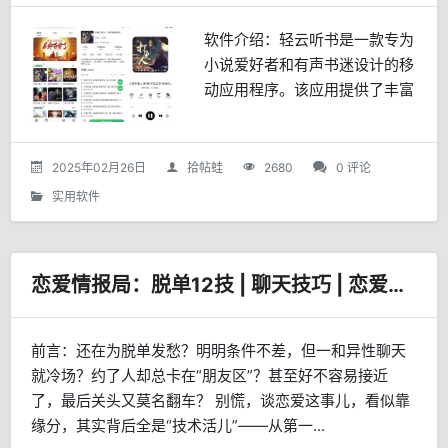
软件介绍：轻云听书是一款专为
小说爱好者和有声书迷设计的移
动应用程序。该应用提供了丰富
的内容选择，包括小说、相声评
书、脱口秀、广播剧和音乐等多
种类型，满足不同用户的听书需
2025年02月26日
拾帖蛙
2680
0 评论
求。应用特点：多样化的内容...
实用软件
恋爱情报局：脱单12技 | 聊天技巧 | 恋爱心理学
前言：还在为脱单发愁？明明条件不差，但一和异性聊天
就冷场？约了人却总卡在“朋友区”？甚至好不容易接近
了，最后关头又莫名翻车？ 别慌，谈恋爱这事儿，看似靠
缘分，其实背后全是“技术活儿”——从第一...