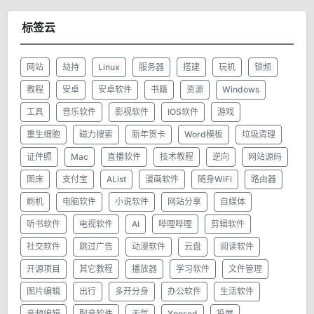
标签云
网站
劫持
Linux
服务器
搭建
玩机
锁频
教程
安卓
安卓软件
书籍
资源
Windows
工具
音乐软件
影视软件
IOS软件
游戏
重生细胞
磁力搜索
新年贺卡
Word模板
垃圾清理
证件照
Mac
直播软件
技术教程
逆向
网站源码
图床
支付宝
AList
漫画软件
随身WiFi
路由器
刷机
电脑软件
小说软件
网站分享
自媒体
听书软件
电视软件
AI
哔哩哔哩
剪辑软件
社交软件
跳过广告
动漫软件
云盘
阅读软件
开源项目
其它教程
播放器
学习软件
文件管理
图片编辑
出行
多开分身
办公软件
生活软件
音频编辑
配音软件
天气
Xposed
投屏