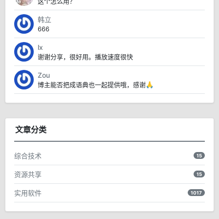
这个怎么用？
韩立
666
lx
谢谢分享，很好用。播放速度很快
Zou
博主能否把成语典也一起提供哦，感谢🙏
文章分类
综合技术
15
资源共享
15
实用软件
1017