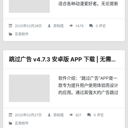
适合各种动漫爱好者。无论是新
番还是经典作品，用户都能在这
里找到自己喜欢的动漫，享受便
捷的观看体验。丰富的动漫资源
2025年02月28日
拾帖蛙
1479
0 评论
次元站涵盖了各种类型的动漫...
实用软件
跳过广告 v4.7.3 安卓版 APP 下载 | 无需联网权限
软件介绍：“跳过广告”APP是一
款专为提升用户使用体验而设计
的应用。通过其强大的广告跳过
功能和用户友好的设置选项，用
户可以轻松摆脱广告的干扰，享
受更加流畅和愉快的手机使用体
2025年02月27日
拾帖蛙
927
0 评论
验。无论是日常使用还是...
实用软件