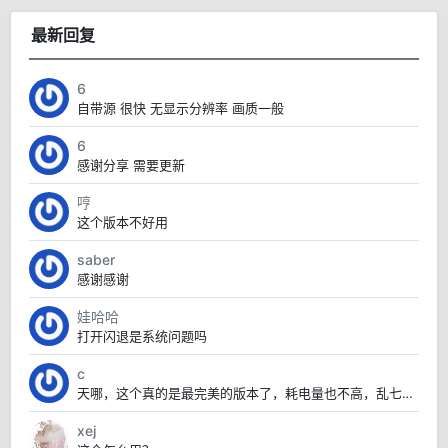
最新回复
6
自带源 很快 无显示分辨率 画质一般
6
感谢分享 需要更新
哼
这个版本不好用
saber
感谢感谢
娃哈哈
打开闪退是系统问题吗
c
天哪，这个真的是最完美的版本了，耗电量也不高，乱七八糟的也没有，太赞了
xej