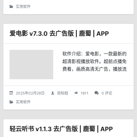
种内置好的模型，从...
实用软件
爱电影 v7.3.0 去广告版 | 鹿蜀 | APP
软件介绍：爱电影，一款最新的
超清影视播放软件。超前点播免
费看，画质高清无广告，播放流
畅不卡顿，资源齐全一站式。所
有资源同步网站，支持电影、电
视剧、动漫、综艺、网络短剧、
2025年02月26日
拾帖蛙
1611
0 评论
直播等视频在线播放，还有精...
实用软件
轻云听书 v1.1.3 去广告版 | 鹿蜀 | APP