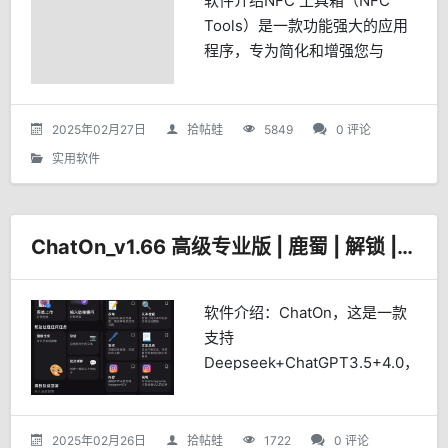
软件介绍NFC 工具箱（NFC
Tools）是一款功能强大的应用
程序，专为简化和增强您与
NFC 标签及其他兼容 NFC 芯片
的交互而设计。凭借简洁直观的
操作界面，它能让您轻松读取、
2025年02月27日
拾帖蛙
5849
0 评论
写入及编程各...
实用软件
ChatOn_v1.66 高级专业版 | 鹿蜀 | 解锁 | APP
软件介绍：ChatOn，这是一款
支持
Deepseek+ChatGPT3.5+4.0，
AI对话模型，非常原生的中文AI
智能聊天助手。第一次上手也不
用担心，ChatOn拥有几十上百
2025年02月26日
拾帖蛙
1722
0 评论