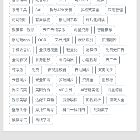
系统工具
SAI
拆分APK安装
多格式兼容
应用管理
河马畅听
有声读物
移动图书馆
碎片化阅读
熊猫掌上视频
去广告纯净版
海量资源
智能推荐
移动端app
OCR
文档扫描
表格识别
拍照翻译
手机收音机
全频道覆盖
轻量化
易操作
免费无广告
全网影视
多源播放
高清画质
小鹿视频
去广告
纯净版
免费
影视播放器
自动同步
双向同步
云盘同步
安全加密
多端同步
资源全
播放稳
界面清爽
美图秀秀
VIP会员
AI智能美化
海量滤镜
视频美容
适配工具箱
资源嗅探
影视解析
游戏大全
壁纸头像
摩托车驾考
科目一科目四
视频教学
模拟考试
离线学习