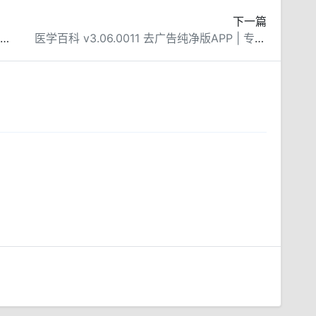
下一篇
新音悦适配 v4.3.4 官方版APP | 畅享优质音乐体验
医学百科 v3.06.0011 去广告纯净版APP | 专业医学知识库