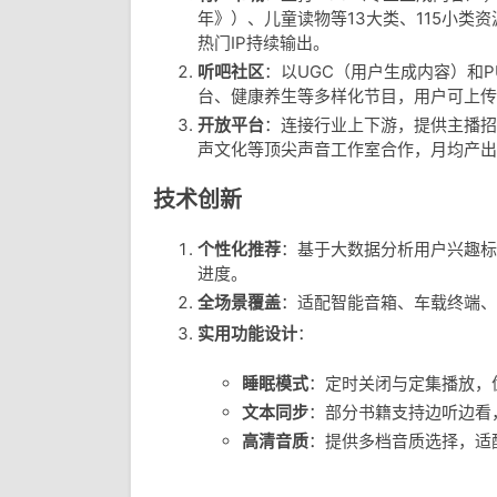
年》）、儿童读物等13大类、115小类
热门IP持续输出。
听吧社区
：以UGC（用户生成内容）和
台、健康养生等多样化节目，用户可上传
开放平台
：连接行业上下游，提供主播招
声文化等顶尖声音工作室合作，月均产出
技术创新
个性化推荐
：基于大数据分析用户兴趣标
进度。
全场景覆盖
：适配智能音箱、车载终端、
实用功能设计
：
睡眠模式
：定时关闭与定集播放，
文本同步
：部分书籍支持边听边看
高清音质
：提供多档音质选择，适