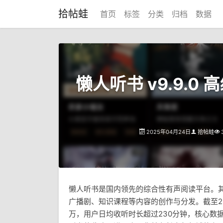
拾帖蛙
首页
标签
分类
归档
数据
懒人听书 v9.9.0 
2025年04月24日
拾帖蛙
懒人听书是国内领先的综合性有声阅读平台。其
广播剧、知识课程等内容的创作与分发。截至20
万，用户日均收听时长超过230分钟，核心数据