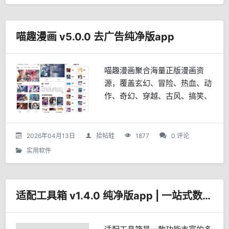
喵趣漫画 v5.0.0 去广告纯净版app
喵趣漫画聚合海量正版漫画资
源，覆盖玄幻、冒险、热血、动
作、奇幻、穿越、古风、搞笑、
恐怖、悬疑、都市、恋爱、耽
美、治愈等全品类题材。平台提
供《大奉打更人》《一人之下》
2026年04月13日
拾帖蛙
1877
0 评论
《斗破苍穹》等热门连载及经典
实用软件
完结佳作，持续更新资源库，确
保用户第一时间追更最新章节，
满足多元化阅读需求。
适配工具箱 v1.4.0 纯净版app | 一站式数字生活工具箱