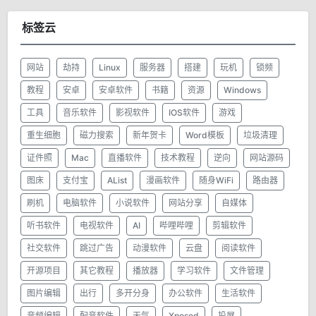
标签云
网站
劫持
Linux
服务器
搭建
玩机
锁频
教程
安卓
安卓软件
书籍
资源
Windows
工具
音乐软件
影视软件
IOS软件
游戏
重生细胞
磁力搜索
新年贺卡
Word模板
垃圾清理
证件照
Mac
直播软件
技术教程
逆向
网站源码
图床
支付宝
AList
漫画软件
随身WiFi
路由器
刷机
电脑软件
小说软件
网站分享
自媒体
听书软件
电视软件
AI
哔哩哔哩
剪辑软件
社交软件
跳过广告
动漫软件
云盘
阅读软件
开源项目
其它教程
播放器
学习软件
文件管理
图片编辑
出行
多开分身
办公软件
生活软件
音频编辑
配音软件
天气
Xposed
投屏