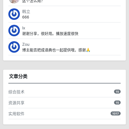
这个怎么用？
韩立
666
lx
谢谢分享，很好用。播放速度很快
Zou
博主能否把成语典也一起提供哦，感谢🙏
文章分类
综合技术
15
资源共享
15
实用软件
1017