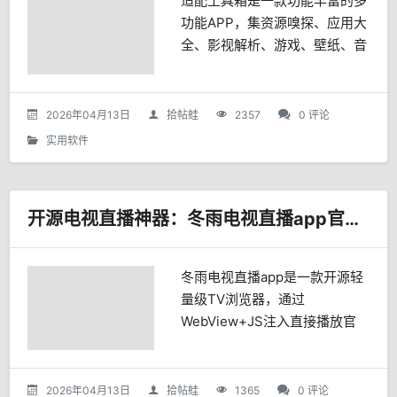
适配工具箱是一款功能丰富的多
功能APP，集资源嗅探、应用大
全、影视解析、游戏、壁纸、音
乐、短视频解析等于一体，提供
便捷的一站式数字生活工具。
2026年04月13日
拾帖蛙
2357
0 评论
实用软件
开源电视直播神器：冬雨电视直播app官方最新版
冬雨电视直播app是一款开源轻
量级TV浏览器，通过
WebView+JS注入直接播放官
方电视台网页直播，源永不失
效，界面极简适老，无广告纯
净，适合长辈和极简主义者。
2026年04月13日
拾帖蛙
1365
0 评论