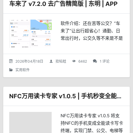
车来了 v7.2.0 去广告精简版 | 东明 | APP
软件介绍：还在苦等公交？“车
来了”让出行超省心！通勤、日
常出行时，公交久等不来是不是
让人崩溃？“车来了”APP，实时
公交查询神器，帮你告别焦虑。
精准定位，实时追踪公交位置，
2026年04月18日
拾帖蛙
6462
1 评论
公交距离几站、还有多久...
实用软件
NFC万用读卡专家 v1.0.5 | 手机秒变全能NFC管理终端
NFC万用读卡专家 v1.0.5 将支
持NFC的手机变成全能读卡写卡
终端，实现门禁、公交、电梯等