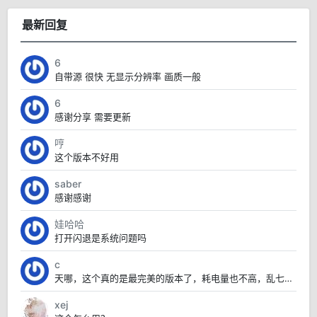
最新回复
6
自带源 很快 无显示分辨率 画质一般
6
感谢分享 需要更新
哼
这个版本不好用
saber
感谢感谢
娃哈哈
打开闪退是系统问题吗
c
天哪，这个真的是最完美的版本了，耗电量也不高，乱七八糟的也没有，太赞了
xej