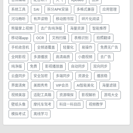
系统工具
SAI
拆分APK安装
多格式兼容
应用管理
河马畅听
有声读物
移动图书馆
碎片化阅读
熊猫掌上视频
去广告纯净版
海量资源
智能推荐
移动端app
OCR
文档扫描
表格识别
拍照翻译
手机收音机
全频道覆盖
轻量化
易操作
免费无广告
全网影视
多源播放
高清画质
小鹿视频
去广告
纯净版
免费
影视播放器
自动同步
双向同步
云盘同步
安全加密
多端同步
资源全
播放稳
界面清爽
美图秀秀
VIP会员
AI智能美化
海量滤镜
视频美容
适配工具箱
资源嗅探
影视解析
游戏大全
壁纸头像
摩托车驾考
科目一科目四
视频教学
模拟考试
离线学习