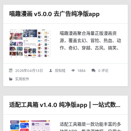
喵趣漫画 v5.0.0 去广告纯净版app
喵趣漫画聚合海量正版漫画资
源，覆盖玄幻、冒险、热血、动
作、奇幻、穿越、古风、搞笑、
恐怖、悬疑、都市、恋爱、耽
美、治愈等全品类题材。平台提
供《大奉打更人》《一人之下》
2026年04月13日
拾帖蛙
1884
0 评论
《斗破苍穹》等热门连载及经典
实用软件
完结佳作，持续更新资源库，确
保用户第一时间追更最新章节，
满足多元化阅读需求。
适配工具箱 v1.4.0 纯净版app | 一站式数字生活工具箱
适配工具箱是一款功能丰富的多