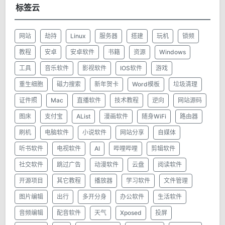
标签云
网站
劫持
Linux
服务器
搭建
玩机
锁频
教程
安卓
安卓软件
书籍
资源
Windows
工具
音乐软件
影视软件
IOS软件
游戏
重生细胞
磁力搜索
新年贺卡
Word模板
垃圾清理
证件照
Mac
直播软件
技术教程
逆向
网站源码
图床
支付宝
AList
漫画软件
随身WiFi
路由器
刷机
电脑软件
小说软件
网站分享
自媒体
听书软件
电视软件
AI
哔哩哔哩
剪辑软件
社交软件
跳过广告
动漫软件
云盘
阅读软件
开源项目
其它教程
播放器
学习软件
文件管理
图片编辑
出行
多开分身
办公软件
生活软件
音频编辑
配音软件
天气
Xposed
投屏