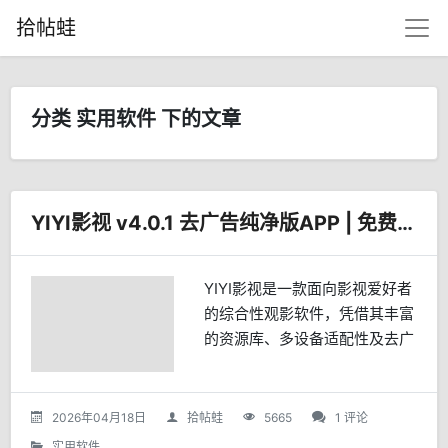
拾帖蛙
分类 实用软件 下的文章
YIYI影视 v4.0.1 去广告纯净版APP | 免费追剧助手
YIYI影视是一款面向影视爱好者
的综合性观影软件，凭借其丰富
的资源库、多设备适配性及去广
告的纯净体验，成为近年备受用
户推崇的追剧工具。核心功能与
优势海量资源，更新迅速 YIYI影
2026年04月18日
拾帖蛙
5665
1 评论
视整合了国内外...
实用软件