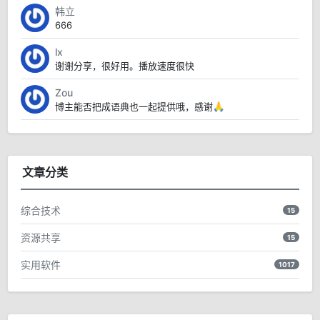
韩立
666
lx
谢谢分享，很好用。播放速度很快
Zou
博主能否把成语典也一起提供哦，感谢🙏
文章分类
综合技术
15
资源共享
15
实用软件
1017