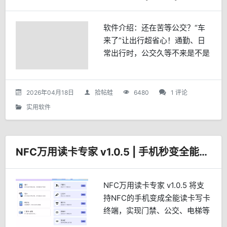
软件介绍：还在苦等公交？“车
来了”让出行超省心！通勤、日
常出行时，公交久等不来是不是
让人崩溃？“车来了”APP，实时
公交查询神器，帮你告别焦虑。
精准定位，实时追踪公交位置，
2026年04月18日
拾帖蛙
6480
1 评论
公交距离几站、还有多久...
实用软件
NFC万用读卡专家 v1.0.5 | 手机秒变全能NFC管理终端
NFC万用读卡专家 v1.0.5 将支
持NFC的手机变成全能读卡写卡
终端，实现门禁、公交、电梯等
高频IC卡的读取、写入与管理，