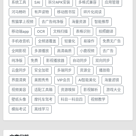
系统工具
SAI
拆分APK安装
多格式兼容
应用管理
河马畅听
有声读物
移动图书馆
碎片化阅读
熊猫掌上视频
去广告纯净版
海量资源
智能推荐
移动端app
OCR
文档扫描
表格识别
拍照翻译
手机收音机
全频道覆盖
轻量化
易操作
免费无广告
全网影视
多源播放
高清画质
小鹿视频
去广告
纯净版
免费
影视播放器
自动同步
双向同步
云盘同步
安全加密
多端同步
资源全
播放稳
界面清爽
美图秀秀
VIP会员
AI智能美化
海量滤镜
视频美容
适配工具箱
资源嗅探
影视解析
游戏大全
壁纸头像
摩托车驾考
科目一科目四
视频教学
模拟考试
离线学习