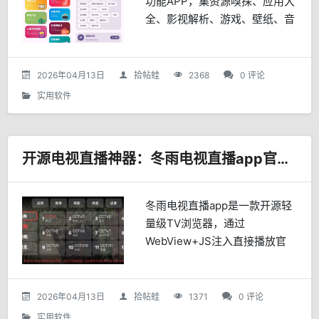
功能APP，集资源嗅探、应用大
全、影视解析、游戏、壁纸、音
乐、短视频解析等于一体，提供
便捷的一站式数字生活工具。
2026年04月13日
拾帖蛙
2368
0 评论
实用软件
开源电视直播神器：冬雨电视直播app官方最新版
冬雨电视直播app是一款开源轻
量级TV浏览器，通过
WebView+JS注入直接播放官
方电视台网页直播，源永不失
效，界面极简适老，无广告纯
净，适合长辈和极简主义者。
2026年04月13日
拾帖蛙
1371
0 评论
实用软件