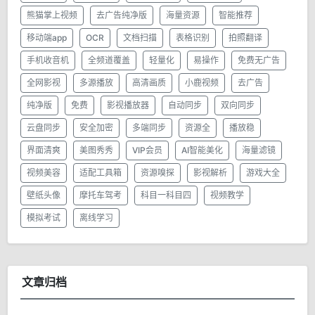
熊猫掌上视频
去广告纯净版
海量资源
智能推荐
移动端app
OCR
文档扫描
表格识别
拍照翻译
手机收音机
全频道覆盖
轻量化
易操作
免费无广告
全网影视
多源播放
高清画质
小鹿视频
去广告
纯净版
免费
影视播放器
自动同步
双向同步
云盘同步
安全加密
多端同步
资源全
播放稳
界面清爽
美图秀秀
VIP会员
AI智能美化
海量滤镜
视频美容
适配工具箱
资源嗅探
影视解析
游戏大全
壁纸头像
摩托车驾考
科目一科目四
视频教学
模拟考试
离线学习
文章归档