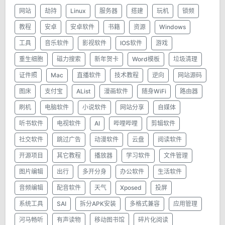
网站
劫持
Linux
服务器
搭建
玩机
锁频
教程
安卓
安卓软件
书籍
资源
Windows
工具
音乐软件
影视软件
IOS软件
游戏
重生细胞
磁力搜索
新年贺卡
Word模板
垃圾清理
证件照
Mac
直播软件
技术教程
逆向
网站源码
图床
支付宝
AList
漫画软件
随身WiFi
路由器
刷机
电脑软件
小说软件
网站分享
自媒体
听书软件
电视软件
AI
哔哩哔哩
剪辑软件
社交软件
跳过广告
动漫软件
云盘
阅读软件
开源项目
其它教程
播放器
学习软件
文件管理
图片编辑
出行
多开分身
办公软件
生活软件
音频编辑
配音软件
天气
Xposed
投屏
系统工具
SAI
拆分APK安装
多格式兼容
应用管理
河马畅听
有声读物
移动图书馆
碎片化阅读