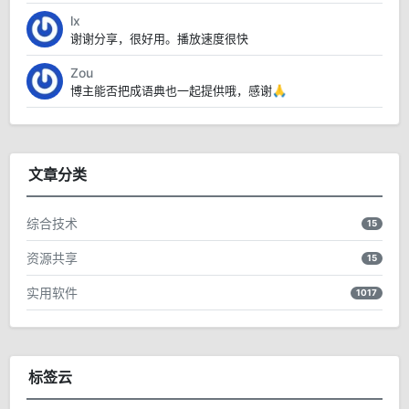
lx
谢谢分享，很好用。播放速度很快
Zou
博主能否把成语典也一起提供哦，感谢🙏
文章分类
综合技术
15
资源共享
15
实用软件
1017
标签云