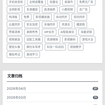
手机收音机
全频道覆盖
轻量化
易操作
免费无广告
全网影视
多源播放
高清画质
小鹿视频
去广告
纯净版
免费
影视播放器
自动同步
双向同步
云盘同步
安全加密
多端同步
资源全
播放稳
界面清爽
美图秀秀
VIP会员
AI智能美化
海量滤镜
视频美容
适配工具箱
资源嗅探
影视解析
游戏大全
壁纸头像
摩托车驾考
科目一科目四
视频教学
模拟考试
离线学习
文章归档
2026年04月
37
2026年03月
71