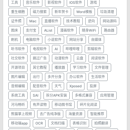
工具
音乐软件
影视软件
IOS软件
游戏
重生细胞
磁力搜索
新年贺卡
Word模板
垃圾清理
证件照
Mac
直播软件
技术教程
逆向
网站源码
图床
支付宝
AList
漫画软件
随身WiFi
路由器
刷机
电脑软件
小说软件
网站分享
自媒体
听书软件
电视软件
AI
哔哩哔哩
剪辑软件
社交软件
跳过广告
动漫软件
云盘
阅读软件
开源项目
其它教程
播放器
学习软件
文件管理
图片编辑
出行
多开分身
办公软件
生活软件
音频编辑
配音软件
天气
Xposed
投屏
系统工具
SAI
拆分APK安装
多格式兼容
应用管理
河马畅听
有声读物
移动图书馆
碎片化阅读
熊猫掌上视频
去广告纯净版
海量资源
智能推荐
移动端app
OCR
文档扫描
表格识别
拍照翻译