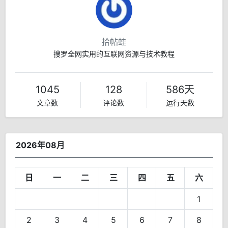
拾帖蛙
搜罗全网实用的互联网资源与技术教程
1045
128
586天
文章数
评论数
运行天数
2026年08月
日
一
二
三
四
五
六
1
2
3
4
5
6
7
8