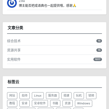
Zou
博主能否把成语典也一起提供哦，感谢🙏
文章分类
综合技术
15
资源共享
15
实用软件
1017
标签云
网站
劫持
Linux
服务器
搭建
玩机
锁频
教程
安卓
安卓软件
书籍
资源
Windows