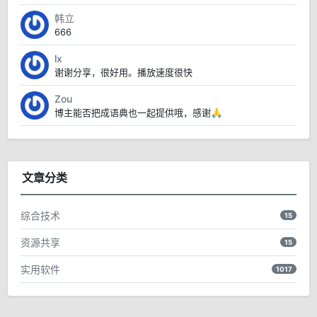
韩立
666
lx
谢谢分享，很好用。播放速度很快
Zou
博主能否把成语典也一起提供哦，感谢🙏
文章分类
综合技术
15
资源共享
15
实用软件
1017