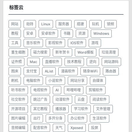
标签云
网站
劫持
Linux
服务器
搭建
玩机
锁频
教程
安卓
安卓软件
书籍
资源
Windows
工具
音乐软件
影视软件
IOS软件
游戏
重生细胞
磁力搜索
新年贺卡
Word模板
垃圾清理
证件照
Mac
直播软件
技术教程
逆向
网站源码
图床
支付宝
AList
漫画软件
随身WiFi
路由器
刷机
电脑软件
小说软件
网站分享
自媒体
听书软件
电视软件
AI
哔哩哔哩
剪辑软件
社交软件
跳过广告
动漫软件
云盘
阅读软件
开源项目
其它教程
播放器
学习软件
文件管理
图片编辑
出行
多开分身
办公软件
生活软件
音频编辑
配音软件
天气
Xposed
投屏