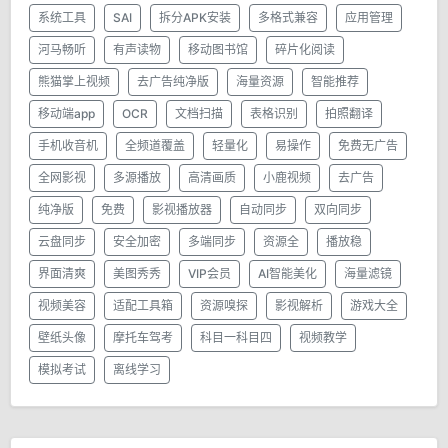
系统工具
SAI
拆分APK安装
多格式兼容
应用管理
河马畅听
有声读物
移动图书馆
碎片化阅读
熊猫掌上视频
去广告纯净版
海量资源
智能推荐
移动端app
OCR
文档扫描
表格识别
拍照翻译
手机收音机
全频道覆盖
轻量化
易操作
免费无广告
全网影视
多源播放
高清画质
小鹿视频
去广告
纯净版
免费
影视播放器
自动同步
双向同步
云盘同步
安全加密
多端同步
资源全
播放稳
界面清爽
美图秀秀
VIP会员
AI智能美化
海量滤镜
视频美容
适配工具箱
资源嗅探
影视解析
游戏大全
壁纸头像
摩托车驾考
科目一科目四
视频教学
模拟考试
离线学习