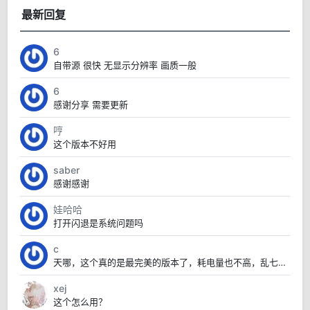
最新回复
6
自带源 很快 无显示分辨率 画质一般
6
感谢分享 需要更新
哼
这个版本不好用
saber
感谢感谢
娃哈哈
打开闪退是系统问题吗
c
天哪，这个真的是最完美的版本了，耗电量也不高，乱七八糟的也没有，太赞了
xej
这个怎么用？