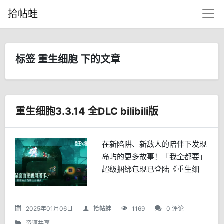
拾帖蛙
标签 重生细胞 下的文章
重生细胞3.3.14 全DLC bilibili版
在新陷阱、新敌人的陪伴下发现
岛屿的更多故事！「我全都要」
超级捆绑包现已登陆《重生细
胞》手游！「付费DLC 坏种 介
绍」探索怡人的植物园、涉过毒
雾萦绕的沼泽、并面对全新的敌
2025年01月06日
拾帖蛙
1169
0 评论
人——「坏种」DLC新增...
资源共享