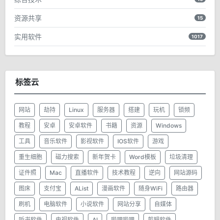
资源共享
15
实用软件
1017
标签云
网站
劫持
Linux
服务器
搭建
玩机
锁频
教程
安卓
安卓软件
书籍
资源
Windows
工具
音乐软件
影视软件
IOS软件
游戏
重生细胞
磁力搜索
新年贺卡
Word模板
垃圾清理
证件照
Mac
直播软件
技术教程
逆向
网站源码
图床
支付宝
AList
漫画软件
随身WiFi
路由器
刷机
电脑软件
小说软件
网站分享
自媒体
听书软件
电视软件
AI
哔哩哔哩
剪辑软件