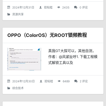
源。。。听着瘆人，胆小，胆小
不敢看，，以下是简要的介
2024年12月31日
拾帖蛙
2435
0 评论
绍。。《鲁班书》概述鲁班书是
资源共享
中国古...
OPPO（ColorOS）无ROOT锁频教程
真我GT大探可以，其他自测，
作者：@风紧扯呼1. 下载工程模
式解锁工具以及
WiresharkPheonix Service
Tool V5.8.5.exeWireshark下载
完后安装，安装的时...
2024年12月30日
拾帖蛙
6489
2 评论
综合技术