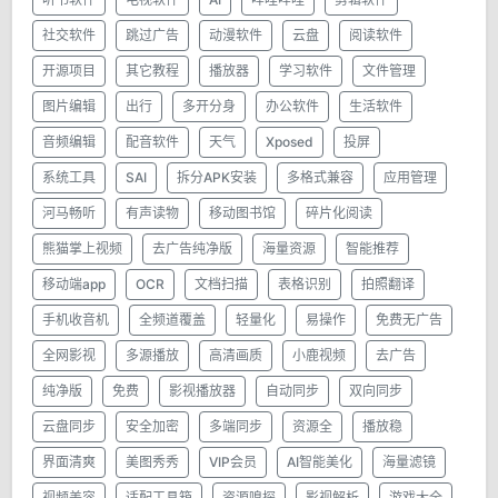
社交软件
跳过广告
动漫软件
云盘
阅读软件
开源项目
其它教程
播放器
学习软件
文件管理
图片编辑
出行
多开分身
办公软件
生活软件
音频编辑
配音软件
天气
Xposed
投屏
系统工具
SAI
拆分APK安装
多格式兼容
应用管理
河马畅听
有声读物
移动图书馆
碎片化阅读
熊猫掌上视频
去广告纯净版
海量资源
智能推荐
移动端app
OCR
文档扫描
表格识别
拍照翻译
手机收音机
全频道覆盖
轻量化
易操作
免费无广告
全网影视
多源播放
高清画质
小鹿视频
去广告
纯净版
免费
影视播放器
自动同步
双向同步
云盘同步
安全加密
多端同步
资源全
播放稳
界面清爽
美图秀秀
VIP会员
AI智能美化
海量滤镜
视频美容
适配工具箱
资源嗅探
影视解析
游戏大全