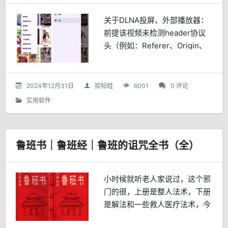
关于DLNA投屏、外部播放器：
前提该视频未检测header协议
头（例如：Referer、Origin、
Cookie），才能调用外部播
放。GitHub项目地址：
https://github.com...
2024年12月31日
拾帖蛙
6001
0 评论
实用软件
鲁班书｜鲁班经｜鲁班的诅咒全书（全）
小时候就听老人家说过，这个邪
门的很，上册是整人法术，下册
是解法和一些救人医疗法术，今
天无意中找看到这全集的资