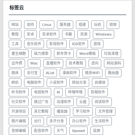
标签云
网站
劫持
Linux
服务器
搭建
玩机
锁频
教程
安卓
安卓软件
书籍
资源
Windows
工具
音乐软件
影视软件
IOS软件
游戏
重生细胞
磁力搜索
新年贺卡
Word模板
垃圾清理
证件照
Mac
直播软件
技术教程
逆向
网站源码
图床
支付宝
AList
漫画软件
随身WiFi
路由器
刷机
电脑软件
小说软件
网站分享
自媒体
听书软件
电视软件
AI
哔哩哔哩
剪辑软件
社交软件
跳过广告
动漫软件
云盘
阅读软件
开源项目
其它教程
播放器
学习软件
文件管理
图片编辑
出行
多开分身
办公软件
生活软件
音频编辑
配音软件
天气
Xposed
投屏