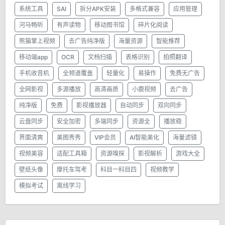
系统工具
SAI
拆分APK安装
多格式兼容
应用管理
河马畅听
有声读物
移动图书馆
碎片化阅读
熊猫掌上视频
去广告纯净版
海量资源
智能推荐
移动端app
OCR
文档扫描
表格识别
拍照翻译
手机收音机
全频道覆盖
轻量化
易操作
免费无广告
全网影视
多源播放
高清画质
小鹿视频
去广告
纯净版
免费
影视播放器
自动同步
双向同步
云盘同步
安全加密
多端同步
资源全
播放稳
界面清爽
美图秀秀
VIP会员
AI智能美化
海量滤镜
视频美容
适配工具箱
资源嗅探
影视解析
游戏大全
壁纸头像
摩托车驾考
科目一科目四
视频教学
模拟考试
离线学习