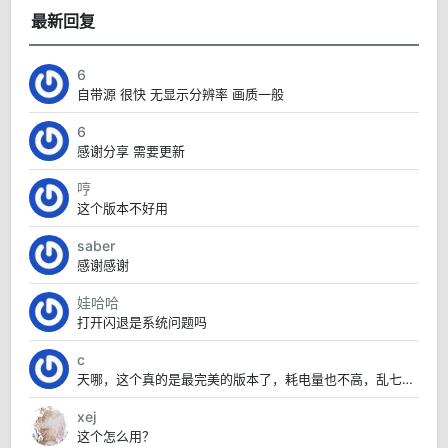
最新回复
6
自带源 很快 无显示分辨率 画质一般
6
感谢分享 需要更新
哼
这个版本不好用
saber
感谢感谢
娃哈哈
打开闪退是系统问题吗
c
天哪，这个真的是最完美的版本了，耗电量也不高，乱七八糟的也没有，太赞了
xej
这个怎么用？