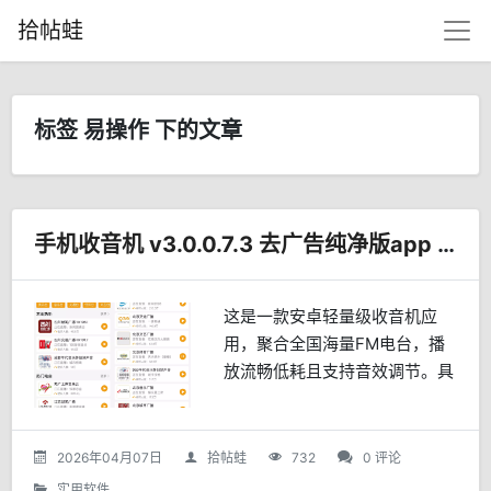
拾帖蛙
标签 易操作 下的文章
手机收音机 v3.0.0.7.3 去广告纯净版app | 随身电台，声动世界
这是一款安卓轻量级收音机应
用，聚合全国海量FM电台，播
放流畅低耗且支持音效调节。具
备一键收藏、睡眠定时等实用功
能，界面简洁易用，适合广播爱
好者、学生及中老年用户日常收
2026年04月07日
拾帖蛙
732
0 评论
听。
实用软件