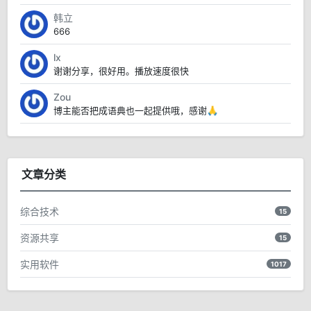
韩立
666
lx
谢谢分享，很好用。播放速度很快
Zou
博主能否把成语典也一起提供哦，感谢🙏
文章分类
综合技术
15
资源共享
15
实用软件
1017