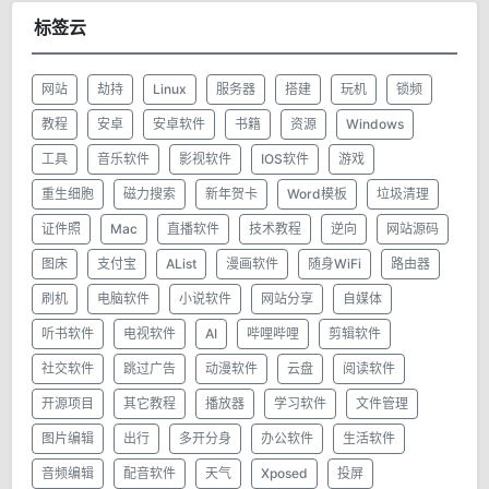
标签云
网站
劫持
Linux
服务器
搭建
玩机
锁频
教程
安卓
安卓软件
书籍
资源
Windows
工具
音乐软件
影视软件
IOS软件
游戏
重生细胞
磁力搜索
新年贺卡
Word模板
垃圾清理
证件照
Mac
直播软件
技术教程
逆向
网站源码
图床
支付宝
AList
漫画软件
随身WiFi
路由器
刷机
电脑软件
小说软件
网站分享
自媒体
听书软件
电视软件
AI
哔哩哔哩
剪辑软件
社交软件
跳过广告
动漫软件
云盘
阅读软件
开源项目
其它教程
播放器
学习软件
文件管理
图片编辑
出行
多开分身
办公软件
生活软件
音频编辑
配音软件
天气
Xposed
投屏