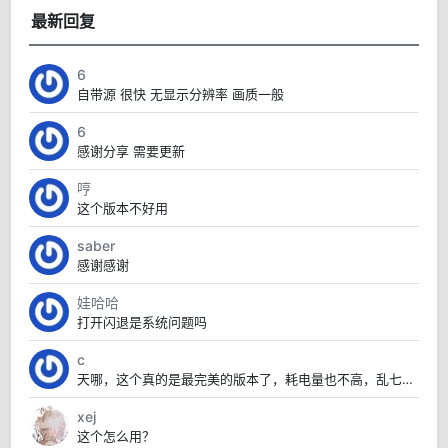
最新回复
6
自带源 很快 无显示分辨率 画质一般
6
感谢分享 需要更新
哼
这个版本不好用
saber
感谢感谢
娃哈哈
打开闪退是系统问题吗
c
天哪，这个真的是最完美的版本了，耗电量也不高，乱七八糟的也没有，太赞了
xej
这个怎么用？