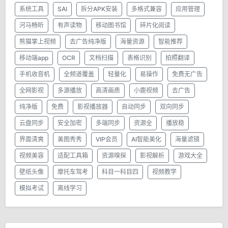
系统工具
SAI
拆分APK安装
多格式兼容
应用管理
河马畅听
有声读物
移动图书馆
碎片化阅读
熊猫掌上视频
去广告纯净版
海量资源
智能推荐
移动端app
OCR
文档扫描
表格识别
拍照翻译
手机收音机
全频道覆盖
轻量化
易操作
免费无广告
全网影视
多源播放
高清画质
小鹿视频
去广告
纯净版
免费
影视播放器
自动同步
双向同步
云盘同步
安全加密
多端同步
资源全
播放稳
界面清爽
美图秀秀
VIP会员
AI智能美化
海量滤镜
视频美容
适配工具箱
资源嗅探
影视解析
游戏大全
壁纸头像
摩托车驾考
科目一科目四
视频教学
模拟考试
离线学习