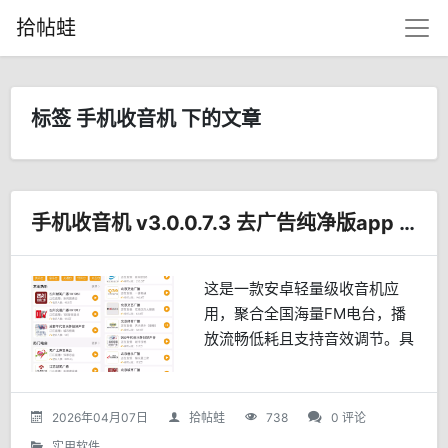
拾帖蛙
标签 手机收音机 下的文章
手机收音机 v3.0.0.7.3 去广告纯净版app | 随身电台，声动世界
这是一款安卓轻量级收音机应
用，聚合全国海量FM电台，播
放流畅低耗且支持音效调节。具
备一键收藏、睡眠定时等实用功
能，界面简洁易用，适合广播爱
好者、学生及中老年用户日常收
2026年04月07日
拾帖蛙
738
0 评论
听。
实用软件