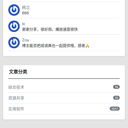
韩立
666
lx
谢谢分享，很好用。播放速度很快
Zou
博主能否把成语典也一起提供哦，感谢🙏
文章分类
综合技术
15
资源共享
15
实用软件
1017