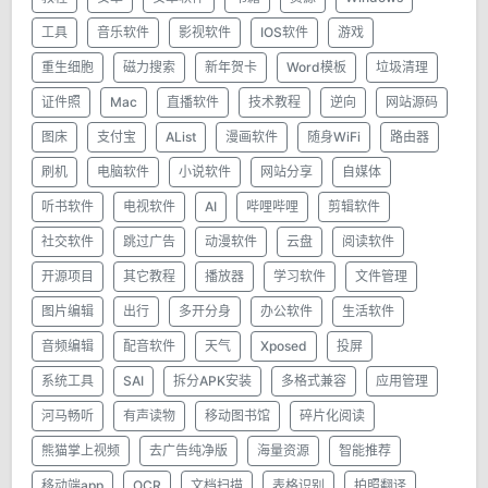
工具
音乐软件
影视软件
IOS软件
游戏
重生细胞
磁力搜索
新年贺卡
Word模板
垃圾清理
证件照
Mac
直播软件
技术教程
逆向
网站源码
图床
支付宝
AList
漫画软件
随身WiFi
路由器
刷机
电脑软件
小说软件
网站分享
自媒体
听书软件
电视软件
AI
哔哩哔哩
剪辑软件
社交软件
跳过广告
动漫软件
云盘
阅读软件
开源项目
其它教程
播放器
学习软件
文件管理
图片编辑
出行
多开分身
办公软件
生活软件
音频编辑
配音软件
天气
Xposed
投屏
系统工具
SAI
拆分APK安装
多格式兼容
应用管理
河马畅听
有声读物
移动图书馆
碎片化阅读
熊猫掌上视频
去广告纯净版
海量资源
智能推荐
移动端app
OCR
文档扫描
表格识别
拍照翻译