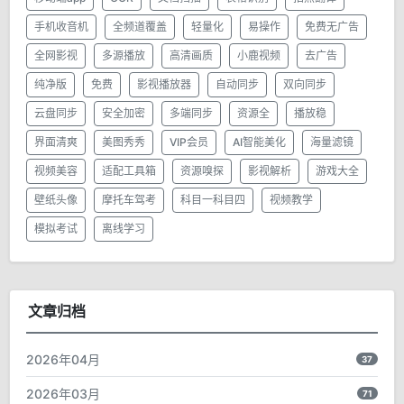
手机收音机
全频道覆盖
轻量化
易操作
免费无广告
全网影视
多源播放
高清画质
小鹿视频
去广告
纯净版
免费
影视播放器
自动同步
双向同步
云盘同步
安全加密
多端同步
资源全
播放稳
界面清爽
美图秀秀
VIP会员
AI智能美化
海量滤镜
视频美容
适配工具箱
资源嗅探
影视解析
游戏大全
壁纸头像
摩托车驾考
科目一科目四
视频教学
模拟考试
离线学习
文章归档
2026年04月
37
2026年03月
71