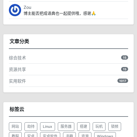
Zou
博主能否把成语典也一起提供哦，感谢🙏
文章分类
综合技术
15
资源共享
15
实用软件
1017
标签云
网站
劫持
Linux
服务器
搭建
玩机
锁频
教程
安卓
安卓软件
书籍
资源
Windows