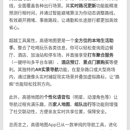
线，全面覆盖各种出行场景。其
实时路况更新
功能能精准
预测行程时间，并通过智能避堵算法为你动态调整路线，
有效避开拥堵、事故路段，让通勤和长途旅行都更加高效
省心。
超越工具属性，高德地图更是一个
全方位的本地生活助
手
。整合了吃喝玩乐各类信息，你可以轻松查询周边餐
厅、酒店、加油站和停车场，并直接享受
打车聚合服务
（一键呼叫多平台车辆）、
酒店预订
、
景点门票购买
等便
利。其独特的
AR实景导航
功能，在复杂路口或大型商场
内，通过摄像头实时捕捉现实场景并叠加虚拟路标，让“路
痴”也能轻松找到方向。
此外，高德地图的
个性化语音包
（明星、动漫角色等）让
导航过程充满乐趣，而
家人地图
、
组队出行
等功能则增强
了社交联动性，方便亲友实时共享位置，保障安全。
总而言之，高德地图App已从一款单纯的导航工具，进化