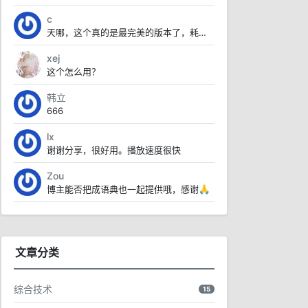
c
天哪，这个真的是最完美的版本了，耗电量也不高，乱七八糟的也没有，太赞了
xej
这个怎么用？
韩立
666
lx
谢谢分享，很好用。播放速度很快
Zou
博主能否把成语典也一起提供哦，感谢🙏
文章分类
综合技术
15