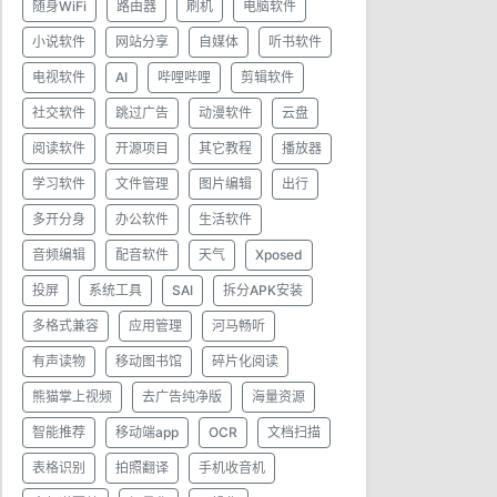
随身WiFi
路由器
刷机
电脑软件
小说软件
网站分享
自媒体
听书软件
电视软件
AI
哔哩哔哩
剪辑软件
社交软件
跳过广告
动漫软件
云盘
阅读软件
开源项目
其它教程
播放器
学习软件
文件管理
图片编辑
出行
多开分身
办公软件
生活软件
音频编辑
配音软件
天气
Xposed
投屏
系统工具
SAI
拆分APK安装
多格式兼容
应用管理
河马畅听
有声读物
移动图书馆
碎片化阅读
熊猫掌上视频
去广告纯净版
海量资源
智能推荐
移动端app
OCR
文档扫描
表格识别
拍照翻译
手机收音机