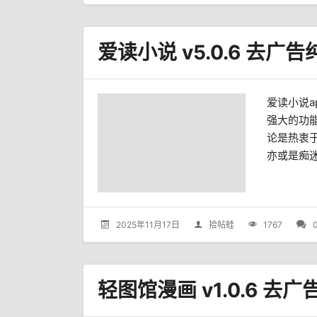
爱读小说
强大的功
论是热衷
亦或是痴迷
2025年11月17日
拾帖蛙
1767
轻图馆漫画 v1.0.6 去