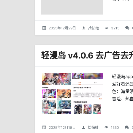
2025年12月29日
拾帖蛙
3215
轻漫岛 v4.0.6 去广告
轻漫岛a
爱好者还
色：海量
冒险、热血、
2025年12月15日
拾帖蛙
1550