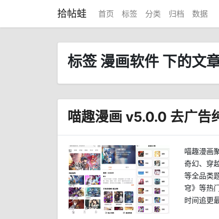
拾帖蛙
首页
标签
分类
归档
数据
标签 漫画软件 下的文
喵趣漫画 v5.0.0 去广告
喵趣漫画
奇幻、穿
等全品类
穹》等热
时间追更