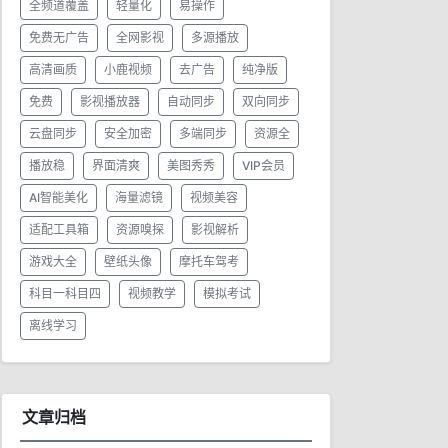
全频道覆盖
轻量化
易操作
免费无广告
全网影视
多源播放
高清画质
小鹿视频
去广告
纯净版
免费
影视播放器
自动同步
双向同步
云盘同步
安全加密
多端同步
资源全
播放稳
界面清爽
美图秀秀
VIP会员
AI智能美化
海量滤镜
视频美容
适配工具箱
资源嗅探
影视解析
游戏大全
壁纸头像
摩托车驾考
科目一科目四
视频教学
模拟考试
离线学习
文章归档