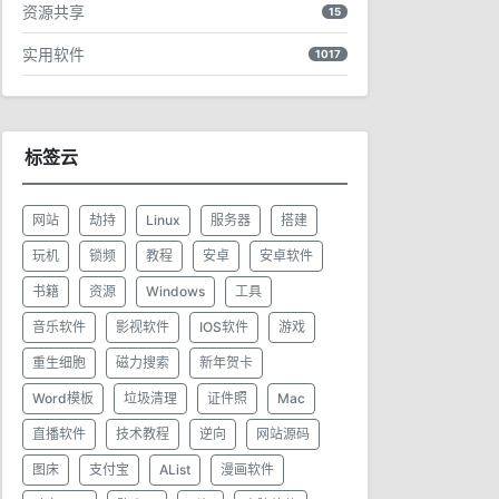
资源共享
15
实用软件
1017
标签云
网站
劫持
Linux
服务器
搭建
玩机
锁频
教程
安卓
安卓软件
书籍
资源
Windows
工具
音乐软件
影视软件
IOS软件
游戏
重生细胞
磁力搜索
新年贺卡
Word模板
垃圾清理
证件照
Mac
直播软件
技术教程
逆向
网站源码
图床
支付宝
AList
漫画软件