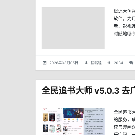
概述大鱼
软件，为
者、影视
时随地畅享
2026年03月05日
拾帖蛙
2034
全民追书
的服务，
读与漫画
乐空间。一