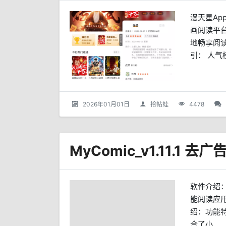
漫天星A
画阅读平
地畅享阅读
引： 人气榜
2026年01月01日
拾帖蛙
4478
软件介绍：
能阅读应
绍：功能特
合了小...