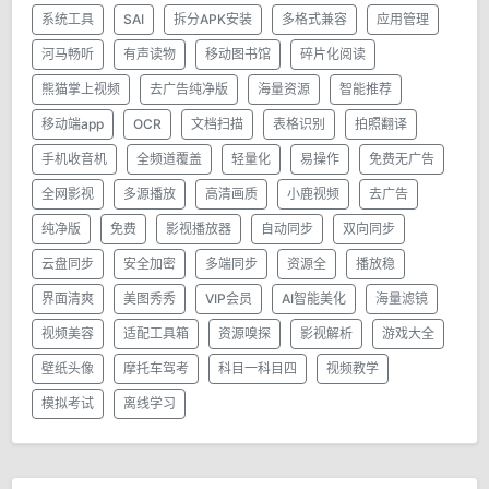
系统工具
SAI
拆分APK安装
多格式兼容
应用管理
河马畅听
有声读物
移动图书馆
碎片化阅读
熊猫掌上视频
去广告纯净版
海量资源
智能推荐
移动端app
OCR
文档扫描
表格识别
拍照翻译
手机收音机
全频道覆盖
轻量化
易操作
免费无广告
全网影视
多源播放
高清画质
小鹿视频
去广告
纯净版
免费
影视播放器
自动同步
双向同步
云盘同步
安全加密
多端同步
资源全
播放稳
界面清爽
美图秀秀
VIP会员
AI智能美化
海量滤镜
视频美容
适配工具箱
资源嗅探
影视解析
游戏大全
壁纸头像
摩托车驾考
科目一科目四
视频教学
模拟考试
离线学习