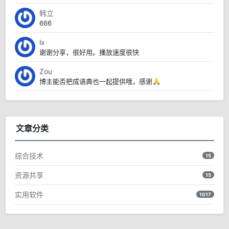
韩立
666
lx
谢谢分享，很好用。播放速度很快
Zou
博主能否把成语典也一起提供哦，感谢🙏
文章分类
综合技术
15
资源共享
15
实用软件
1017