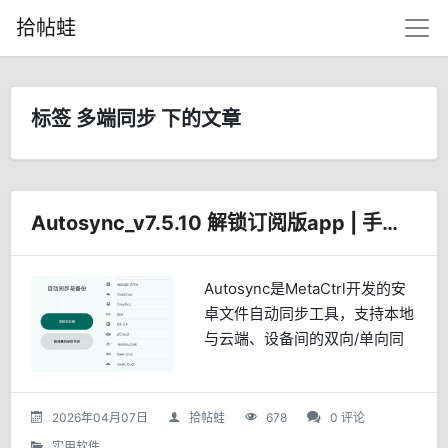
拾帖蛙
标签 多端同步 下的文章
Autosync_v7.5.10 解锁订阅版app | 手机文件自动同步，多端数据一键对齐
Autosync是MetaCtrl开发的安
卓文件自动同步工具，支持本地
与云端、设备间的双向/单向同
步，适配主流云盘和NAS。具备
智能省电、端到端加密、极简设
置等特点，适合多设备用户、摄
2026年04月07日
拾帖蛙
678
0 评论
影和办公人士，实现数据全自动
实用软件