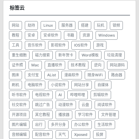
标签云
网站
劫持
Linux
服务器
搭建
玩机
锁频
教程
安卓
安卓软件
书籍
资源
Windows
工具
音乐软件
影视软件
IOS软件
游戏
重生细胞
磁力搜索
新年贺卡
Word模板
垃圾清理
证件照
Mac
直播软件
技术教程
逆向
网站源码
图床
支付宝
AList
漫画软件
随身WiFi
路由器
刷机
电脑软件
小说软件
网站分享
自媒体
听书软件
电视软件
AI
哔哩哔哩
剪辑软件
社交软件
跳过广告
动漫软件
云盘
阅读软件
开源项目
其它教程
播放器
学习软件
文件管理
图片编辑
出行
多开分身
办公软件
生活软件
音频编辑
配音软件
天气
Xposed
投屏