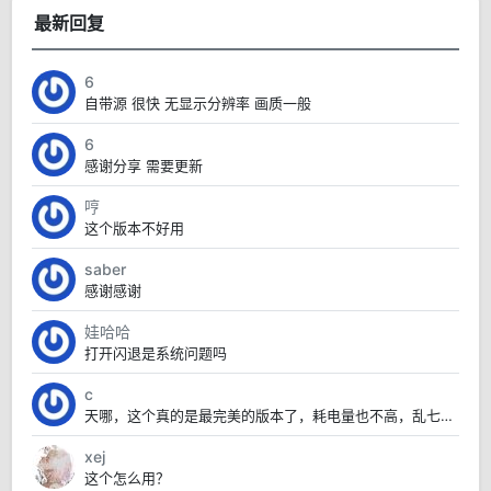
最新回复
6
自带源 很快 无显示分辨率 画质一般
6
感谢分享 需要更新
哼
这个版本不好用
saber
感谢感谢
娃哈哈
打开闪退是系统问题吗
c
天哪，这个真的是最完美的版本了，耗电量也不高，乱七八糟的也没有，太赞了
xej
这个怎么用？