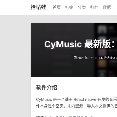
拾帖蛙
首页
标签
分类
归档
数据
CyMusic 最新
2025年01月06日
拾帖蛙
软件介绍
CyMusic 是一个基于 React native 开发
件本身是个空壳，未内置源，导入本文提供的