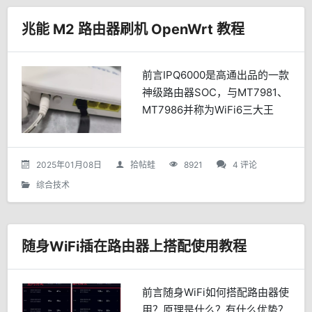
兆能 M2 路由器刷机 OpenWrt 教程
前言IPQ6000是高通出品的一款
神级路由器SOC，与MT7981、
MT7986并称为WiFi6三大王
者。其主要参数包括14nm工艺
A53架构，1.2GHz频率，可超
频至1.5GHz。IPQ60...
2025年01月08日
拾帖蛙
8921
4 评论
综合技术
随身WiFi插在路由器上搭配使用教程
前言随身WiFi如何搭配路由器使
用？原理是什么？有什么优势？