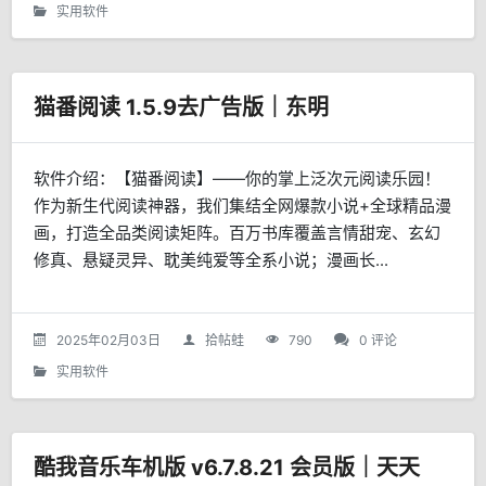
实用软件
猫番阅读 1.5.9去广告版｜东明
软件介绍：【猫番阅读】——你的掌上泛次元阅读乐园！
作为新生代阅读神器，我们集结全网爆款小说+全球精品漫
画，打造全品类阅读矩阵。百万书库覆盖言情甜宠、玄幻
修真、悬疑灵异、耽美纯爱等全系小说；漫画长...
2025年02月03日
拾帖蛙
790
0 评论
实用软件
酷我音乐车机版 v6.7.8.21 会员版｜天天