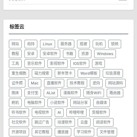
标签云
网站
劫持
Linux
服务器
搭建
玩机
锁频
教程
安卓
安卓软件
书籍
资源
Windows
工具
音乐软件
影视软件
IOS软件
游戏
重生细胞
磁力搜索
新年贺卡
Word模板
垃圾清理
证件照
Mac
直播软件
技术教程
逆向
网站源码
图床
支付宝
AList
漫画软件
随身WiFi
路由器
刷机
电脑软件
小说软件
网站分享
自媒体
听书软件
电视软件
AI
哔哩哔哩
剪辑软件
社交软件
跳过广告
动漫软件
云盘
阅读软件
开源项目
其它教程
播放器
学习软件
文件管理