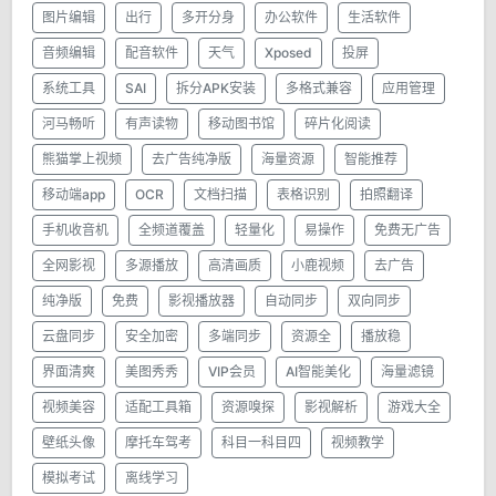
图片编辑
出行
多开分身
办公软件
生活软件
音频编辑
配音软件
天气
Xposed
投屏
系统工具
SAI
拆分APK安装
多格式兼容
应用管理
河马畅听
有声读物
移动图书馆
碎片化阅读
熊猫掌上视频
去广告纯净版
海量资源
智能推荐
移动端app
OCR
文档扫描
表格识别
拍照翻译
手机收音机
全频道覆盖
轻量化
易操作
免费无广告
全网影视
多源播放
高清画质
小鹿视频
去广告
纯净版
免费
影视播放器
自动同步
双向同步
云盘同步
安全加密
多端同步
资源全
播放稳
界面清爽
美图秀秀
VIP会员
AI智能美化
海量滤镜
视频美容
适配工具箱
资源嗅探
影视解析
游戏大全
壁纸头像
摩托车驾考
科目一科目四
视频教学
模拟考试
离线学习