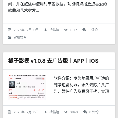
间，并在旅途中使用时节省数据。功能特点播放您喜爱的
歌曲和艺术家发...
2025年02月09日
拾帖蛙
1377
0 评论
实用软件
橘子影视 v1.0.8 去广告版｜APP｜IOS
软件介绍：专为苹果用户打造的
纯净追剧利器，永久去除片头广
告、暂停广告及弹窗干扰，实现
全程零广告观影体验。软件内置
全网热门影视资源，涵盖院线新
片、经典剧集、热门综艺及4K
2025年02月05日
拾帖蛙
3940
0 评论
超清专区，所有内容免费开放...