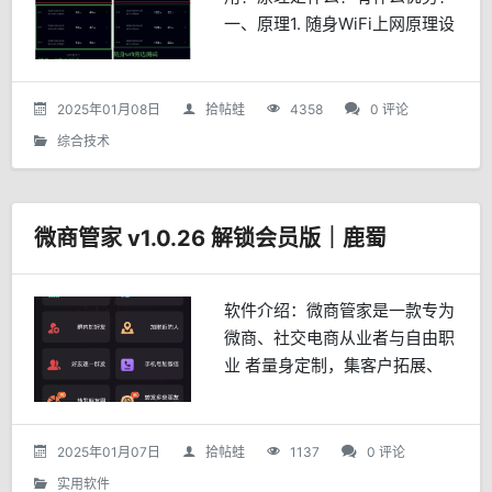
一、原理1. 随身WiFi上网原理设
备接收来自手机基站的4G/5G无
线信号，并转换成WiFi信号供其
他设备联网使用。简单理解为两
2025年01月08日
拾帖蛙
4358
0 评论
个步骤...
综合技术
微商管家 v1.0.26 解锁会员版｜鹿蜀
软件介绍：微商管家是一款专为
微商、社交电商从业者与自由职
业 者量身定制，集客户拓展、
微商营销与社群管家于一体 的
微商助手软件。 【特色功能】1.
短视频拓客：通过关键词搜索抖
2025年01月07日
拾帖蛙
1137
0 评论
音/快手/小红书/微信...
实用软件