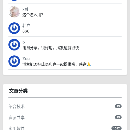
xej
这个怎么用？
韩立
666
lx
谢谢分享，很好用。播放速度很快
Zou
博主能否把成语典也一起提供哦，感谢🙏
文章分类
综合技术
15
资源共享
15
实用软件
1017