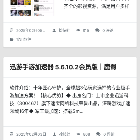
齐全的影视资源，满足用户多样
化观看需求。特色：采用简洁清
爽的界面设计海量影视内容配备
细致分类实时更新最新热门影视
2025年02月05日
拾帖蛙
815
0 评论
作品支持即时搜索与快速播放...
实用软件
迅游手游加速器 5.6.10.2会员版｜鹿蜀
软件介绍：十年匠心守护，全球超3亿玩家选择的专业级手
游加速方案！【核心优势】◆ 出身名门：上市企业迅游科
技（300467）旗下速宝网络科技荣誉出品，深耕游戏加速
领域16年◆ 军工级加速：搭载Sm...
2025年02月03日
拾帖蛙
808
0 评论