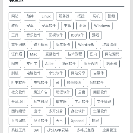
网站
劫持
Linux
服务器
搭建
玩机
锁频
教程
安卓
安卓软件
书籍
资源
Windows
工具
音乐软件
影视软件
IOS软件
游戏
重生细胞
磁力搜索
新年贺卡
Word模板
垃圾清理
证件照
Mac
直播软件
技术教程
逆向
网站源码
图床
支付宝
AList
漫画软件
随身WiFi
路由器
刷机
电脑软件
小说软件
网站分享
自媒体
听书软件
电视软件
AI
哔哩哔哩
剪辑软件
社交软件
跳过广告
动漫软件
云盘
阅读软件
开源项目
其它教程
播放器
学习软件
文件管理
图片编辑
出行
多开分身
办公软件
生活软件
音频编辑
配音软件
天气
Xposed
投屏
系统工具
SAI
拆分APK安装
多格式兼容
应用管理