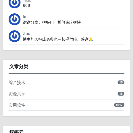
666
lx
谢谢分享，很好用。播放速度很快
Zou
博主能否把成语典也一起提供哦，感谢🙏
文章分类
综合技术
15
资源共享
15
实用软件
1017
标签云