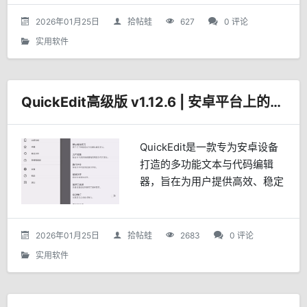
容，满足不同年龄层和兴趣爱好
的观众需求。无论您是喜欢浪漫
2026年01月25日
拾帖蛙
627
0 评论
爱情剧、刺激犯罪片，还是热
实用软件
衷...
QuickEdit高级版 v1.12.6 | 安卓平台上的全能文本与代码编辑器
QuickEdit是一款专为安卓设备
打造的多功能文本与代码编辑
器，旨在为用户提供高效、稳定
的编辑体验。无论是日常文本编
辑还是专业的编程开发，
QuickEdit都能轻松胜任，成为
2026年01月25日
拾帖蛙
2683
0 评论
您手机或平板电脑上...
实用软件