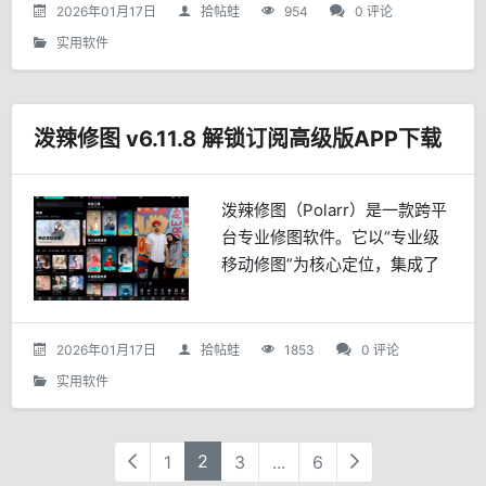
是追剧达人、体育迷还是新闻爱
2026年01月17日
拾帖蛙
954
0 评论
好者，这款App都能满足...
实用软件
泼辣修图 v6.11.8 解锁订阅高级版APP下载
泼辣修图（Polarr）是一款跨平
台专业修图软件。它以“专业级
移动修图”为核心定位，集成了
丰富的全局与局部调整工具、AI
智能功能以及自定义滤镜系统，
既适合摄影爱好者快速上手，也
2026年01月17日
拾帖蛙
1853
0 评论
能满足专业摄影师对...
实用软件
2
1
3
...
6