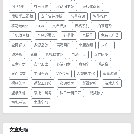
河马畅听
有声读物
移动图书馆
碎片化阅读
熊猫掌上视频
去广告纯净版
海量资源
智能推荐
移动端app
OCR
文档扫描
表格识别
拍照翻译
手机收音机
全频道覆盖
轻量化
易操作
免费无广告
全网影视
多源播放
高清画质
小鹿视频
去广告
纯净版
免费
影视播放器
自动同步
双向同步
云盘同步
安全加密
多端同步
资源全
播放稳
界面清爽
美图秀秀
VIP会员
AI智能美化
海量滤镜
视频美容
适配工具箱
资源嗅探
影视解析
游戏大全
壁纸头像
摩托车驾考
科目一科目四
视频教学
模拟考试
离线学习
文章归档