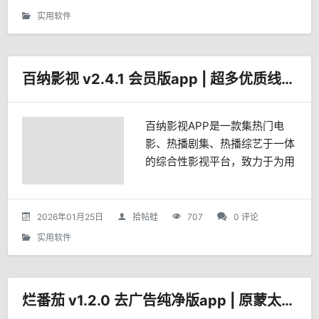
的频道列表...
实用软件
百纳影视 v2.4.1 会员版app | 超多优质线路，基于TVBox二次开发
百纳影视APP是一款集热门电
影、热播剧集、热播综艺于一体
的综合性影视平台，致力于为用
户提供丰富多样的视听内容。
一、核心功能热门电影：百纳影
视APP汇聚了众多热门电影，如
2026年01月25日
拾帖蛙
707
0 评论
《生死计时》、《太平年》、...
实用软件
烂番茄 v1.2.0 去广告纯净版app | 原蒙太奇影视