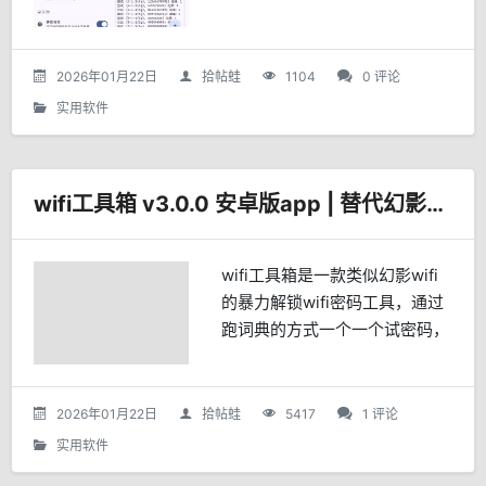
赖、流量消耗、耗电增加和场景
限制的问题，无论你是通勤一
族、阅读爱好者，还是想利用碎
2026年01月22日
拾帖蛙
1104
0 评论
片时间学习提升的人，它都能
实用软件
成...
wifi工具箱 v3.0.0 安卓版app | 替代幻影WIFI的蹭网神器
wifi工具箱是一款类似幻影wifi
的暴力解锁wifi密码工具，通过
跑词典的方式一个一个试密码，
无需root，也支持Shizuku或
root命令行连接，速度更快，推
荐使用旧手机24小时不间断
2026年01月22日
拾帖蛙
5417
1 评论
跑。...
实用软件