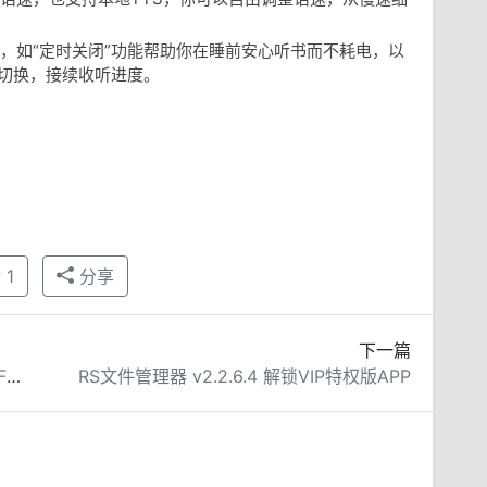
，如“定时关闭”功能帮助你在睡前安心听书而不耗电，以
缝切换，接续收听进度。
赞
1
分享
下一篇
wifi工具箱 v3.0.0 安卓版app | 替代幻影WIFI的蹭网神器
RS文件管理器 v2.2.6.4 解锁VIP特权版APP