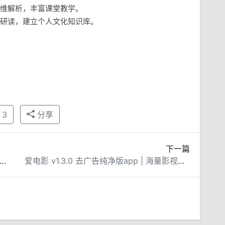
维解析，丰富课堂教学。
研读，建立个人文化知识库。
3
分享
下一篇
剧场 v2.2.0 去广告纯净版app | 全能观影利器
爱电影 v1.3.0 去广告纯净版app | 海量影视高清畅看