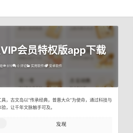
解锁VIP会员特权版app下载
蛙
819
0 评论
实用软件
安卓软件
具，古文岛以“传承经典，普惠大众”为使命，通过科技与
体验，让千年文脉触手可及。