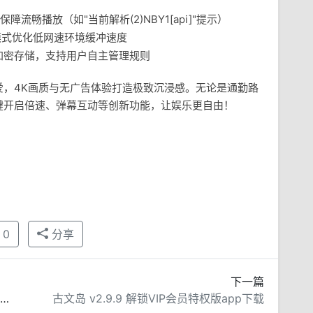
流畅播放（如"当前解析(2)NBY1[api]"提示）
"模式优化低网速环境缓冲速度
加密存储，支持用户自主管理规则
爱，4K画质与无广告体验打造极致沉浸感。无论是通勤路
键开启倍速、弹幕互动等创新功能，让娱乐更自由！
0
分享
下一篇
快乐下载 v1.412 解锁会员版APP | 全能资源下载神器
古文岛 v2.9.9 解锁VIP会员特权版app下载