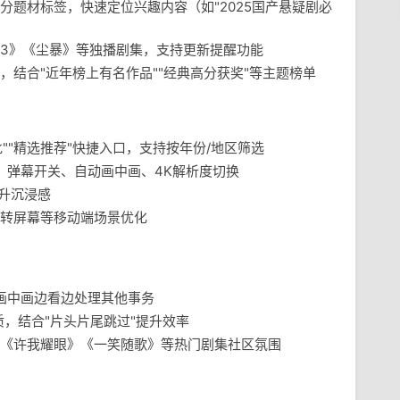
细分题材标签，快速定位兴趣内容（如"2025国产悬疑剧必
3》《尘暴》等独播剧集，支持更新提醒功能
，结合"近年榜上有名作品""经典高分获奖"等主题榜单
批""精选推荐"快捷入口，支持按年份/地区筛选
放、弹幕开关、自动画中画、4K解析度切换
提升沉浸感
转屏幕等移动端场景优化
动画中画边看边处理其他事务
质，结合"片头片尾跳过"提升效率
《许我耀眼》《一笑随歌》等热门剧集社区氛围