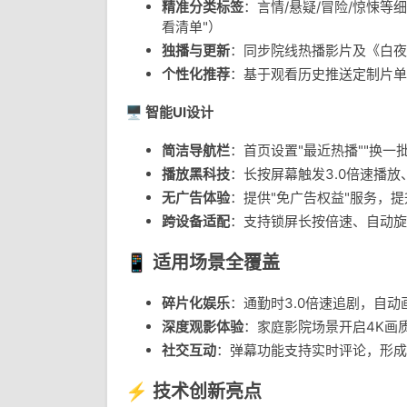
精准分类标签
：言情/悬疑/冒险/惊悚等
看清单"）
独播与更新
：同步院线热播影片及《白夜
个性化推荐
：基于观看历史推送定制片单
🖥 智能UI设计
简洁导航栏
：首页设置"最近热播""换一
播放黑科技
：长按屏幕触发3.0倍速播
无广告体验
：提供"免广告权益"服务，
跨设备适配
：支持锁屏长按倍速、自动旋
📱 适用场景全覆盖
碎片化娱乐
：通勤时3.0倍速追剧，自
深度观影体验
：家庭影院场景开启4K画
社交互动
：弹幕功能支持实时评论，形成
⚡ 技术创新亮点