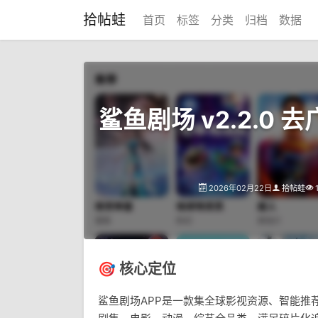
拾帖蛙
首页
标签
分类
归档
数据
鲨鱼剧场 v2.2.0 
2026年02月22日
拾帖蛙
🎯 核心定位
鲨鱼剧场APP是一款集全球影视资源、智能推