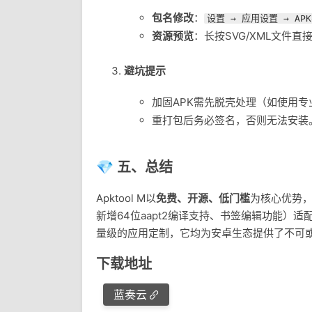
包名修改
：
设置 → 应用设置 → AP
资源预览
：长按SVG/XML文件
避坑提示
加固APK需先脱壳处理（如使用专
重打包后务必签名，否则无法安装
💎 五、总结
Apktool M以
免费、开源、低门槛
为核心优势，
新增64位aapt2编译支持、书签编辑功能）
量级的应用定制，它均为安卓生态提供了不可
下载地址
蓝奏云