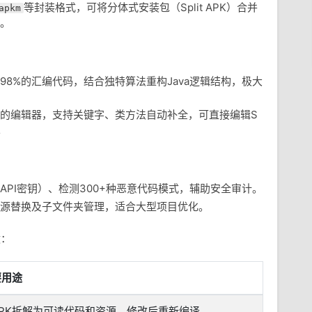
等封装格式，可将分体式安装包（Split APK）合并
apkm
题。
98%的汇编代码，结合独特算法重构Java逻辑结构，极大
的编辑器，支持关键字、类方法自动补全，可直接编辑S
。
PI密钥）、检测300+种恶意代码模式，辅助安全审计。
源替换及子文件夹管理，适合大型项目优化。
途：
要用途
APK拆解为可读代码和资源，修改后重新编译