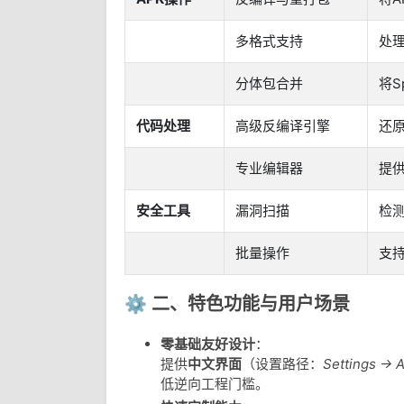
多格式支持
处理
分体包合并
将S
代码处理
高级反编译引擎
还原
专业编辑器
提
安全工具
漏洞扫描
检
批量操作
支
⚙️ 二、特色功能与用户场景
零基础友好设计
：
提供
中文界面
（设置路径：
Settings →
低逆向工程门槛。