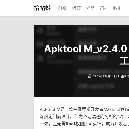
拾帖蛙
首页
标签
分类
归档
数据
Apktool M_v2.
工
2025年08月13日
拾帖
Apktool M是一款由俄罗斯开发者Maximoff打
深度定制而设计。作为移动端逆向分析的“瑞士
一体，且
无需Root权限
即可运行，成为开发者