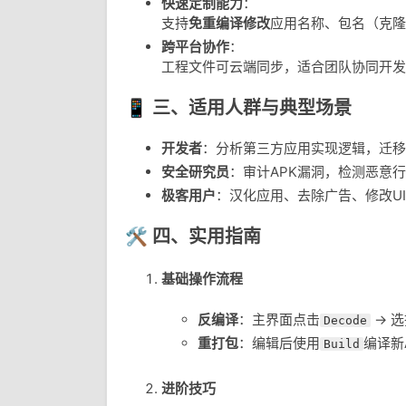
快速定制能力
：
支持
免重编译修改
应用名称、包名（克隆
跨平台协作
：
工程文件可云端同步，适合团队协同开发
📱 三、适用人群与典型场景
开发者
：分析第三方应用实现逻辑，迁
安全研究员
：审计APK漏洞，检测恶意
极客用户
：汉化应用、去除广告、修改U
🛠️ 四、实用指南
基础操作流程
反编译
：主界面点击
→ 选
Decode
重打包
：编辑后使用
编译新
Build
进阶技巧