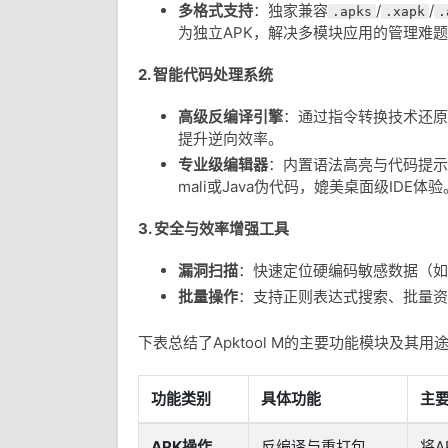
多格式支持
：独家兼容
/
/
.apks
.xapk
.
为独立APK，解决多模块应用的管理难
2.
智能代码处理系统
高级反编译引擎
：通过指令转换技术还原
提升逆向效率。
专业级编辑器
：内置语法高亮与代码提示
mali或Java伪代码，媲美桌面级IDE体验
3.
安全与效率增强工具
漏洞扫描
：快速定位硬编码敏感数据（如A
批量操作
：支持正则表达式搜索、批量资
下表总结了Apktool M的主要功能模块及其用
功能类别
具体功能
主
APK操作
反编译与重打包
将