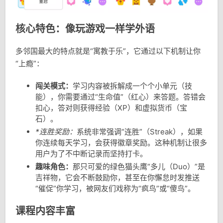
核心特色：像玩游戏一样学外语
多邻国最大的特点就是“寓教于乐”，它通过以下机制让你
“上瘾”：
闯关模式：
学习内容被拆解成一个个小单元（技
能），你需要通过“生命值”（红心）来答题。答错会
扣心，答对则获得经验（XP）和虚拟货币（宝
石）。
*连胜奖励：
系统非常强调“连胜”（Streak），如果
你连续每天学习，会获得徽章奖励。这种机制让很多
用户为了不中断记录而坚持打卡。
趣味角色：
那只可爱的绿色猫头鹰“多儿（Duo）”是
吉祥物，它会不断鼓励你，甚至在你懈怠时发推送
“催促”你学习，被网友们戏称为“疯鸟”或“傻鸟”。
课程内容丰富