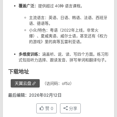
覆盖广泛：
提供超过 40种 语言课程。
主流语言：英语、日语、韩语、法语、西班牙
语、德语等。
小众/特色：粤语（2022年上线，非常火
爆）、夏威夷语、威尔士语，甚至还有《权力
的游戏》里的高等瓦雷利亚语。
多维度训练：
涵盖听、说、读、写四个方面。练习形
式包括听力选择、跟读发音、拼写单词和翻译句子。
下载地址
天翼云盘
（访问码：of5z）
最后编辑：2026年02月12日
赞
0
分享