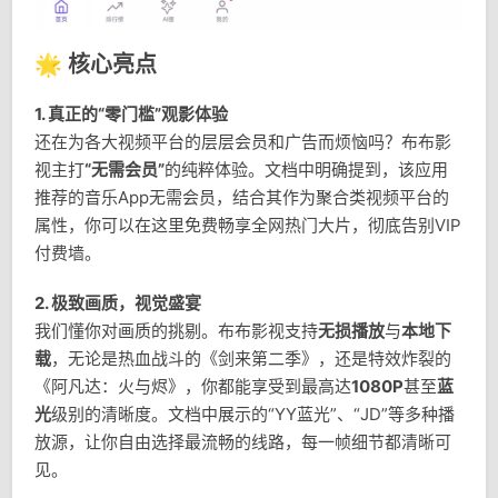
🌟 核心亮点
1. 真正的“零门槛”观影体验
还在为各大视频平台的层层会员和广告而烦恼吗？布布影
视主打
“无需会员”
的纯粹体验。文档中明确提到，该应用
推荐的音乐App无需会员，结合其作为聚合类视频平台的
属性，你可以在这里免费畅享全网热门大片，彻底告别VIP
付费墙。
2. 极致画质，视觉盛宴
我们懂你对画质的挑剔。布布影视支持
无损播放
与
本地下
载
，无论是热血战斗的《剑来第二季》，还是特效炸裂的
《阿凡达：火与烬》，你都能享受到最高达
1080P
甚至
蓝
光
级别的清晰度。文档中展示的“YY蓝光”、“JD”等多种播
放源，让你自由选择最流畅的线路，每一帧细节都清晰可
见。