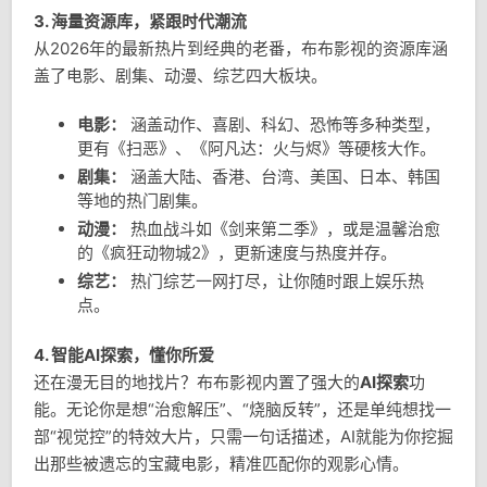
3. 海量资源库，紧跟时代潮流
从2026年的最新热片到经典的老番，布布影视的资源库涵
盖了电影、剧集、动漫、综艺四大板块。
电影：
涵盖动作、喜剧、科幻、恐怖等多种类型，
更有《扫恶》、《阿凡达：火与烬》等硬核大作。
剧集：
涵盖大陆、香港、台湾、美国、日本、韩国
等地的热门剧集。
动漫：
热血战斗如《剑来第二季》，或是温馨治愈
的《疯狂动物城2》，更新速度与热度并存。
综艺：
热门综艺一网打尽，让你随时跟上娱乐热
点。
4. 智能AI探索，懂你所爱
还在漫无目的地找片？布布影视内置了强大的
AI探索
功
能。无论你是想“治愈解压”、“烧脑反转”，还是单纯想找一
部“视觉控”的特效大片，只需一句话描述，AI就能为你挖掘
出那些被遗忘的宝藏电影，精准匹配你的观影心情。