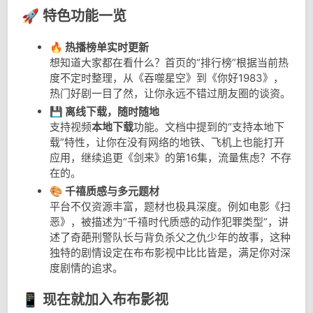
🚀 特色功能一览
🔥 热播榜单实时更新
想知道大家都在看什么？首页的“排行榜”根据当前热
度不定时整理，从《吞噬星空》到《你好1983》，
热门好剧一目了然，让你永远不错过朋友圈的谈资。
💾 离线下载，随时随地
支持视频
本地下载
功能。文档中提到的“支持本地下
载”特性，让你在没有网络的地铁、飞机上也能打开
应用，继续追更《剑来》的第16集，流量焦虑？不存
在的。
🎨 千禧质感与多元题材
平台不仅资源丰富，题材也极具深度。例如电影《扫
恶》，被描述为“千禧时代质感的动作犯罪类型”，讲
述了奇葩刑警队长与背负杀父之仇少年的故事，这种
独特的剧情设定在布布影视中比比皆是，满足你对深
度剧情的追求。
📱 现在就加入布布影视