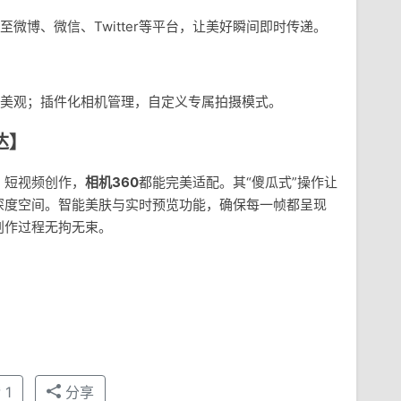
微博、微信、Twitter等平台，让美好瞬间即时传递。
美观；插件化相机管理，自定义专属拍摄模式。
达】
、短视频创作，
相机360
都能完美适配。其“傻瓜式”操作让
深度空间。智能美肤与实时预览功能，确保每一帧都呈现
创作过程无拘无束。
赞
1
分享