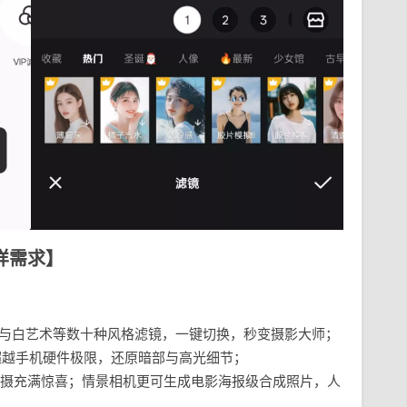
样需求】
黑与白艺术等数十种风格滤镜，一键切换，秒变摄影大师；
超越手机硬件极限，还原暗部与高光细节；
摄充满惊喜；情景相机更可生成电影海报级合成照片，人