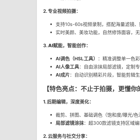
2.
专业视频拍摄
：
支持10s-60s视频录制，搭配海量滤镜
实时美颜、美妆功能，自然修饰面容，无
3.
AI赋能，智能创作
：
AI调色（HSL工具）
：精准调整单一色彩
AI人像工具
：自由涂抹局部滤镜，定制专
AI成片
：自动识别精彩片段，智能剪辑生
【特色亮点：不止于拍摄，更懂你
1.
后期编辑，深度美化
：
裁剪、拼图、基础调色（饱和度/曝光/色
局部滤镜涂抹
：超300款滤镜支持区域
2.
云服务与社交分享
：