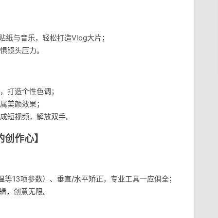
、贴纸与音乐，轻松打造Vlog大片；
惧镜头压力。
，打造个性色调；
属美颜效果；
成短视频，解放双手。
的创作心】
温等13项参数）、垂直/水平矫正，专业工具一应俱全；
编辑，创意无限。