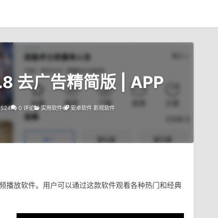
1.8 去广告精简版 | APP
1524
0 评论
实用软件
安卓软件
影视软件
能视频播放软件。用户可以通过这款软件观看各种热门和经典