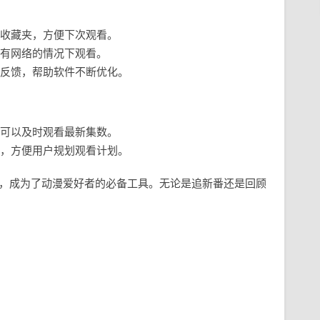
收藏夹，方便下次观看。
有网络的情况下观看。
反馈，帮助软件不断优化。
可以及时观看最新集数。
，方便用户规划观看计划。
体验，成为了动漫爱好者的必备工具。无论是追新番还是回顾