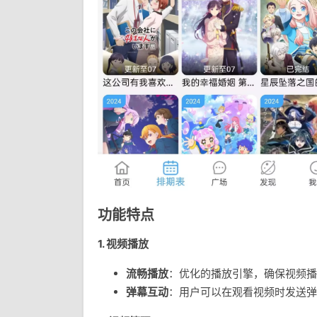
功能特点
1. 视频播放
流畅播放
：优化的播放引擎，确保视频播
弹幕互动
：用户可以在观看视频时发送弹