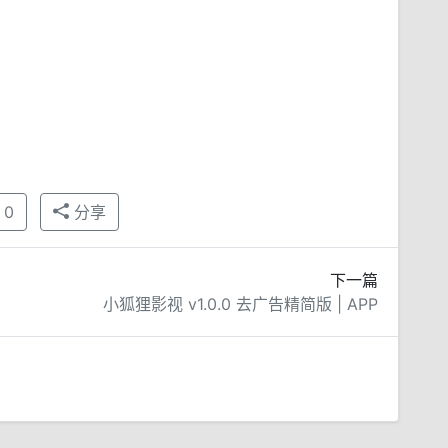
0
分享
下一篇
小狐狸影视 v1.0.0 去广告精简版 | APP