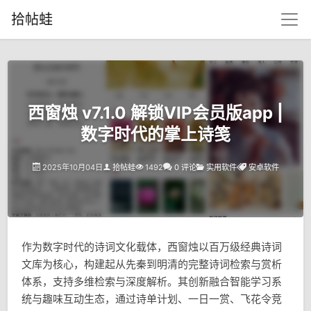
拾帖蛙
西窗烛 v7.1.0 解锁VIP会员版app |
数字时代的掌上诗笺
2025年10月04日
拾帖蛙
1492
0 评论
实用软件
安卓软件
作为数字时代的诗词文化载体，西窗烛以百万级经典诗词
文库为核心，构建起从先秦到明清的完整诗词检索与赏析
体系，支持多维检索与深度解析。其创新融合智能学习系
统与趣味互动生态，通过诗单计划、一日一赏、飞花令竞