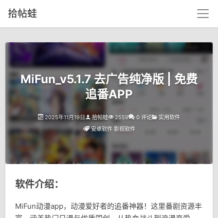
拾帖蛙
MiFun_v5.1.7 去广告纯净版 | 免费
追番APP
2025年11月19日
拾帖蛙
2559
0 评论
实用软件
安卓软件
影视软件
软件介绍：
MiFun动漫app，动漫爱好者的追番神器！这里番剧资源丰