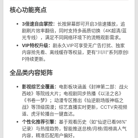
核心功能亮点
3倍速自由掌控：
长按屏幕即可开启3倍速播放，追
剧刷片效率翻倍，同时支持多画质切换（4K超清/蓝
光专线），满足不同网络环境下的流畅观影需求。
VIP特权升级：
剧永久VIP可享受无广告打扰、独家
内容抢先看、离线缓存等权益，更有“川川”系列原创I
P持续更新。
全品类内容矩阵
影视综艺全覆盖：
电影板块涵盖《封神第二部：战火
西岐》等院线大片；电视剧同步热播《以法之名》
《书卷一梦》；动漫专区推出《仙逆剧场版神临之
战》等顶级国漫；综艺直播实时更新，CCTV央视频
道、虎牙轮播台一键直达。
个性化推荐引擎：
基于观看历史（如“仙逆已看98%”
记录）与热搜趋势，智能推送总榜/月榜/周榜高人气
内容，精准匹配用户偏好。