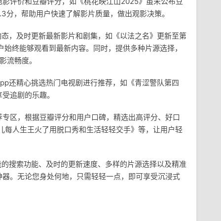
影评价和豆瓣评分，如《桃花映江山2025》虽未公布豆
.3分，帮助用户快速了解影片质量，做出观影决策。
动态，及时更新最新影片和剧集，如《以法之名》更新至第
用户始终能够观看到最新内容。同时，提供多种片源选择，
观影流畅度。
pp还精心挑选热门电视剧进行推荐，如《青涩警队第四
享受追剧的乐趣。
荐专区，根据豆瓣评分和用户口碑，精选出高评分、好口
有儿每人生王火了用脱口秀和生活轻轻交手》等，让用户轻
能的搜索功能、及时的更新速度、多样的片源选择以及精准
神器。无论您身处何地，只需轻轻一点，即可享受沉浸式