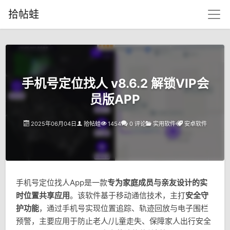
拾帖蛙
手机号定位找人 v8.6.2 解锁VIP会
员版APP
2025年06月04日
拾帖蛙
1454
0 评论
实用软件
安卓软件
手机号定位找人App是一款
专为家庭成员与亲友设计的实
时位置共享应用
。该软件基于移动通信技术，主打
安全守
护功能
，通过手机号实现位置追踪、轨迹回放与电子围栏
预警，主要应用于防止老人/儿童走失、保障家人出行安全