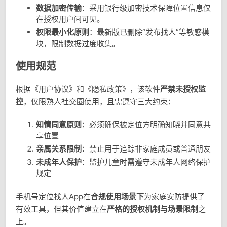
数据加密传输
：采用银行级加密技术保障位置信息仅
在授权用户间可见。
权限最小化原则
：最新版已删除“发布找人”等敏感模
块，限制数据过度收集。
使用规范
根据《用户协议》和《隐私政策》，该软件
严禁未授权监
控
，仅限熟人社交圈使用，且需遵守三大约束：
知情同意原则
：必须确保被定位方明确知晓并同意共
享位置
亲属关系限制
：禁止用于追踪非家庭成员或普通朋友
未成年人保护
：监护儿童时需遵守未成年人网络保护
规定
手机号定位找人App在
合规使用场景下
为家庭安防提供了
有效工具，但其价值建立在
严格的授权机制与场景限制
之
上。