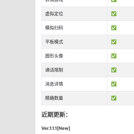
虚拟定位
✅
模拟扫码
✅
平板模式
✅
圆形头像
✅
通话限制
✅
消息详情
✅
精确数量
✅
近期更新：
Ver.1.1.1[New]