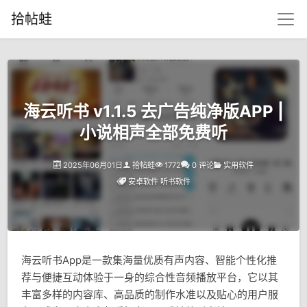
拾帖蛙
海云听书 v1.1.5 去广告纯净版APP |
小说相声全部免费听
2025年06月01日
拾帖蛙
1772
0 评论
实用软件
安卓软件
听书软件
海云听书App是一款集海量优质有声内容、智能个性化推
荐与便捷互动体验于一身的综合性音频播放平台，它以其
丰富多样的内容库、高品质的制作水准以及贴心的用户服