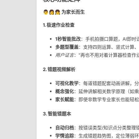
👨👩👧
为家长而生
1. 极速作业检查
1秒智能批改
：手机拍摄口算题，AI即时
多题型覆盖
：支持四则运算、竖式计算、
用户证言
："再也不用对着计算器检查作
2. 错题视频解析
可视化教学
：每道错题配套动画讲解，分
概念强化
：延伸讲解相关数学原理（如乘
家长赋能
：即使非数学专业家长也能轻松
3. 智能错题本
自动归档
：按错误类型/知识点分类整理
学情追踪
：生成错题趋势图，定位薄弱环