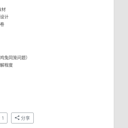
教材
设计
卷
鸡兔同笼问题）
解程度
赞
1
分享