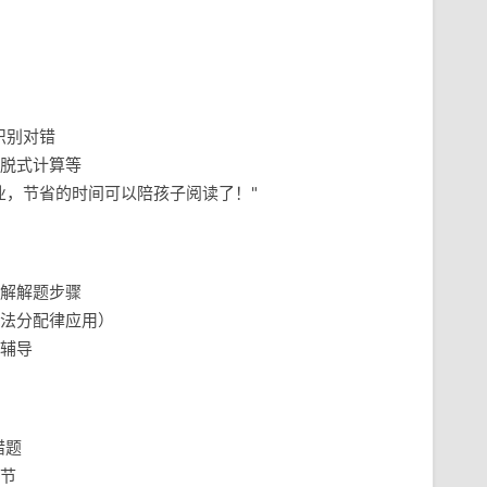
识别对错
脱式计算等
业，节省的时间可以陪孩子阅读了！"
解解题步骤
法分配律应用）
辅导
错题
节