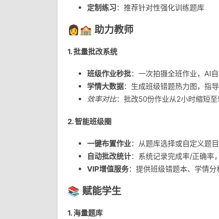
定制练习
：推荐针对性强化训练题库
👩🏫
助力教师
1. 批量批改系统
班级作业秒批
：一次拍摄全班作业，AI
学情大数据
：生成班级错题热力图，指导
效率对比
：批改50份作业从2小时缩短至
2. 智能班级圈
一键布置作业
：从题库选择或自定义题目
自动批改统计
：系统记录完成率/正确率
VIP增值服务
：提供班级错题本、学情分
📚
赋能学生
1. 海量题库