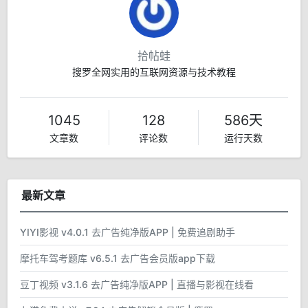
拾帖蛙
搜罗全网实用的互联网资源与技术教程
1045
128
586天
文章数
评论数
运行天数
最新文章
YIYI影视 v4.0.1 去广告纯净版APP | 免费追剧助手
摩托车驾考题库 v6.5.1 去广告会员版app下载
豆丁视频 v3.1.6 去广告纯净版APP | 直播与影视在线看