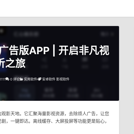
去广告版APP | 开启非凡视
听之旅
1111
0 评论
实用软件
安卓软件
影视软件
的观影天地。它汇聚海量影视资源，去除烦人广告，让您
老剧，一键即达。离线缓存、大屏投屏等功能更是贴心，