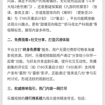
内容，满足不同用户的观看偏好。无论是热血国漫《斗罗
大陆2绝世唐门》，还是悬疑探案剧《九部的检察官》（张
译、泰岚主演），亦或是甜宠向的《难哄》（更新至20
集）与《180天重启计划》（27集全），平台均能精准触
达观众兴趣点。更有“甜爆双向暗恋”“抓马母女产科相遇”等
吸睛标签，展现内容多样性。
二、免费观看+社交分享，打造沉浸体验
平台主打“
终身免费看
”服务，用户无需付费即可畅享海量
影视资源。同时，乐播视频鼓励用户通过“分享给小伙伴一
起看”功能，与好友共享追剧乐趣，提升社交互动性。热播
剧集的评论区（如《180天重启计划》7.9分高评）支持用
户发布“最热”与“最新”影评，还能通过“我来说几句”参与实
时讨论，形成活跃的观剧社区。
三、权威榜单指引，热门内容一网打尽
乐播视频的
排行榜系统
为观众提供精准导览，包括：