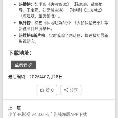
热播榜
：如电影《唐探1900》（陈思诚、戴墨执
导，王宝强、刘昊然主演）、刑侦剧《三叉戟2》
（陈建斌、董勇领衔）。
飙升榜
：综艺《种地吧第3季》《大侦探拾光季》等
新锐节目热度攀升。
热搜榜&新片榜
：实时追踪全网话题，快速捕捉最新
影视动态。
下载地址：
蓝奏云
最后编辑：2025年07月28日
赞
0
分享
上一篇
小羊4K影视 v4.0.0 去广告纯净版APP下载